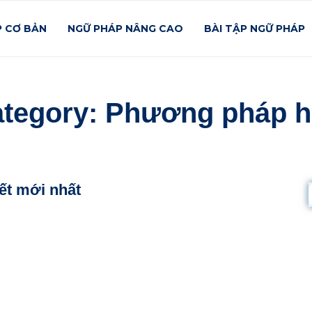
P CƠ BẢN
NGỮ PHÁP NÂNG CAO
BÀI TẬP NGỮ PHÁP
tegory: Phương pháp 
iết mới nhất