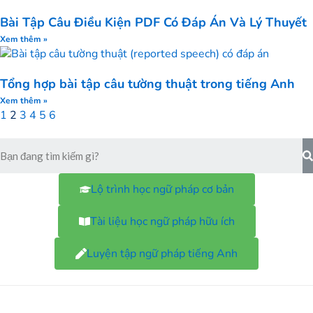
Bài Tập Câu Điều Kiện PDF Có Đáp Án Và Lý Thuyết
Xem thêm »
Tổng hợp bài tập câu tường thuật trong tiếng Anh
Xem thêm »
1
2
3
4
5
6
Lộ trình học ngữ pháp cơ bản
Tài liệu học ngữ pháp hữu ích
Luyện tập ngữ pháp tiếng Anh