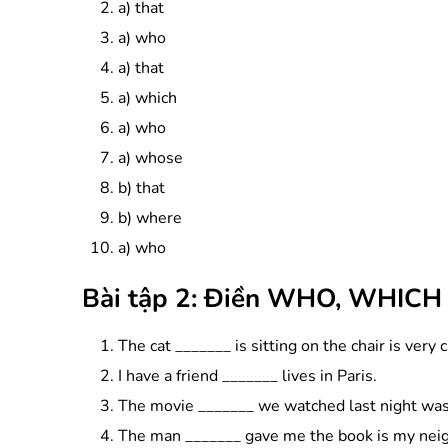
a) that
a) who
a) that
a) which
a) who
a) whose
b) that
b) where
a) who
Bài tập 2: Điền WHO, WHICH 
The cat _______ is sitting on the chair is very 
I have a friend _______ lives in Paris.
The movie _______ we watched last night was
The man _______ gave me the book is my nei