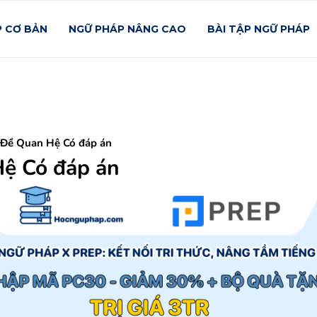
P CƠ BẢN
NGỮ PHÁP NÂNG CAO
BÀI TẬP NGỮ PHÁP
 Đề Quan Hệ Có đáp án
ệ Có đáp án