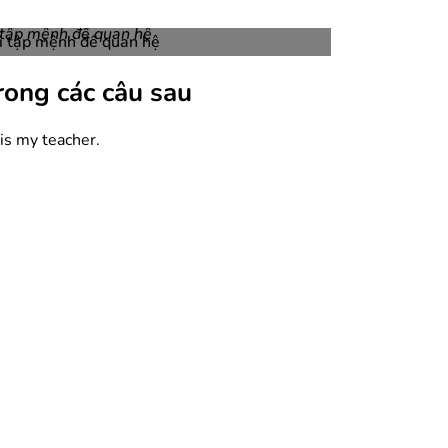
 tập mệnh đề quan hệ
rong các câu sau
 is my teacher.