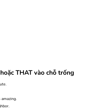
hoặc THAT vào chỗ trống
cute.
 amazing.
ghbor.