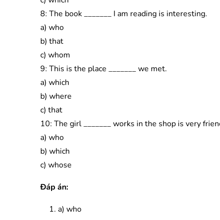
c) which
8: The book _______ I am reading is interesting.
a) who
b) that
c) whom
9: This is the place _______ we met.
a) which
b) where
c) that
10: The girl _______ works in the shop is very frien
a) who
b) which
c) whose
Đáp án:
a) who