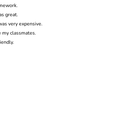
omework.
as great.
was very expensive.
e my classmates.
iendly.