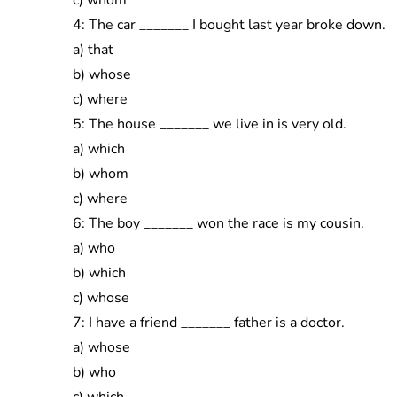
c) whom
4: The car _______ I bought last year broke down.
a) that
b) whose
c) where
5: The house _______ we live in is very old.
a) which
b) whom
c) where
6: The boy _______ won the race is my cousin.
a) who
b) which
c) whose
7: I have a friend _______ father is a doctor.
a) whose
b) who