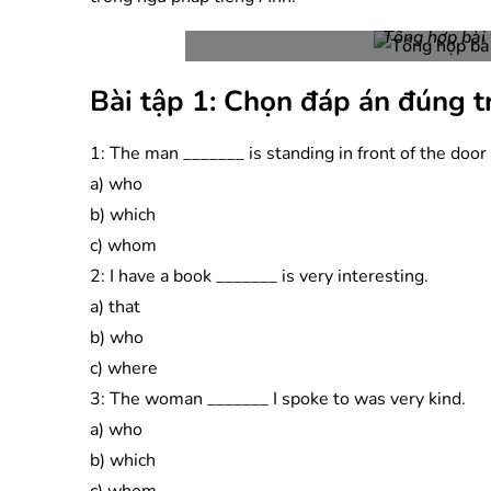
Tổng hợp bài
Bài tập 1: Chọn đáp án đúng t
1: The man _______ is standing in front of the door
a) who
b) which
c) whom
2: I have a book _______ is very interesting.
a) that
b) who
c) where
3: The woman _______ I spoke to was very kind.
a) who
b) which