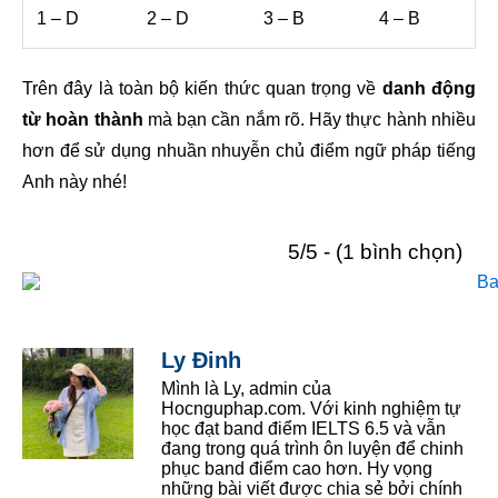
1 – D
2 – D
3 – B
4 – B
Trên đây là toàn bộ kiến thức quan trọng về
danh động
từ hoàn thành
mà bạn cần nắm rõ. Hãy thực hành nhiều
hơn để sử dụng nhuần nhuyễn chủ điểm ngữ pháp tiếng
Anh này nhé!
5/5 - (1 bình chọn)
Ly Đinh
Mình là Ly, admin của
Hocnguphap.com. Với kinh nghiệm tự
học đạt band điểm IELTS 6.5 và vẫn
đang trong quá trình ôn luyện để chinh
phục band điểm cao hơn. Hy vọng
những bài viết được chia sẻ bởi chính