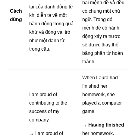
hai mệnh đề và đều
tại của danh động từ
Cách
có chung một chủ
khi diễn tả về một
dùng
ngữ. Trong đó,
hành động trong quá
mệnh đề có hành
khứ và đóng vai trò
động xảy ra trước
như một danh từ
sẽ được thay thế
trong câu.
bằng phân từ hoàn
thành.
When Laura had
finished her
I am proud of
homework, she
contributing to the
played a computer
success of my
game.
company.
→
Having finished
→
I am proud of
her homework,