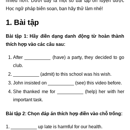
nhiều hơn. Dưới đây là một số bài tập ôn luyện được
Học ngữ pháp biên soạn, bạn hãy thử làm nhé!
1. Bài tập
Bài tập 1: Hãy điền dạng danh động từ hoàn thành
thích hợp vào các câu sau:
After __________ (have) a party, they decided to go
club.
__________ (admit) to this school was his wish.
John insisted on __________ (see) this video before.
She thanked me for __________ (help) her with her
important task.
Bài tập 2: Chọn đáp án thích hợp điền vào chỗ trống:
1. __________ up late is harmful for our health.