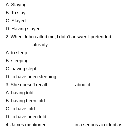
A. Staying
B. To stay
C. Stayed
D. Having stayed
2. When John called me, I didn’t answer. I pretended
__________ already.
A. to sleep
B. sleeping
C. having slept
D. to have been sleeping
3. She doesn’t recall __________ about it.
A. having told
B. having been told
C. to have told
D. to have been told
4. James mentioned __________ in a serious accident as