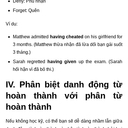
Deny: Phủ nhận
Forget: Quên
Ví dụ:
Matthew admitted
having cheated
on
his girlfriend for
3 months. (Matthew thừa nhận đã lừa dối bạn gái suốt
3 tháng.)
Sarah regretted
having given
up the exam. (Sarah
hối hận vì đã bỏ thi.)
IV. Phân biệt danh động từ
hoàn thành với phân từ
hoàn thành
Nếu không học kỹ, có thể bạn sẽ dễ dàng nhầm lẫn giữa