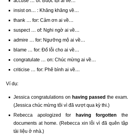
accuse … of: Buộc tội ai về…
insist on… : Khăng khăng về…
thank … for: Cảm ơn ai về…
suspect … of: Nghi ngờ ai về…
admire … for: Ngưỡng mộ ai về…
blame … for: Đổ lỗi cho ai về…
congratulate … on: Chúc mừng ai về…
criticise … for: Phê bình ai về…
Ví dụ:
Jessica congratulations on
having passed
the exam.
(Jessica chúc mừng tôi vì đã vượt qua kỳ thi.)
Rebecca apologized for
having forgotten
the
documents at home. (Rebecca xin lỗi vì đã quên tập
tài liệu ở nhà.)