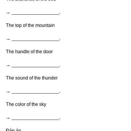
→ __________________.
The top of the mountain
→ __________________.
The handle of the door
→ __________________.
The sound of the thunder
→ __________________.
The color of the sky
→ __________________.
Đáp án