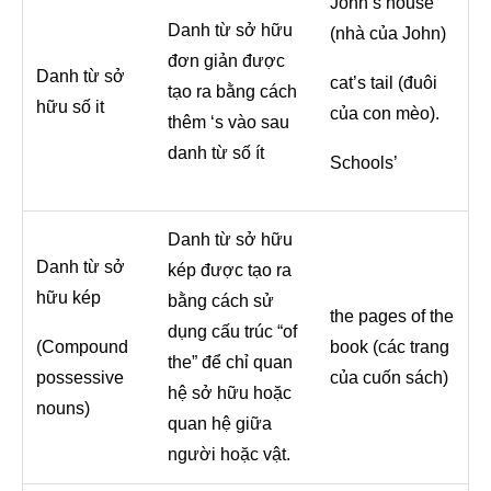
John’s house
Danh từ sở hữu
(nhà của John)
đơn giản được
Danh từ sở
cat’s tail (đuôi
tạo ra bằng cách
hữu số it
của con mèo).
thêm ‘s vào sau
danh từ số ít
Schools’
Danh từ sở hữu
Danh từ sở
kép được tạo ra
hữu kép
bằng cách sử
the pages of the
dụng cấu trúc “of
(Compound
book (các trang
the” để chỉ quan
possessive
của cuốn sách)
hệ sở hữu hoặc
nouns)
quan hệ giữa
người hoặc vật.