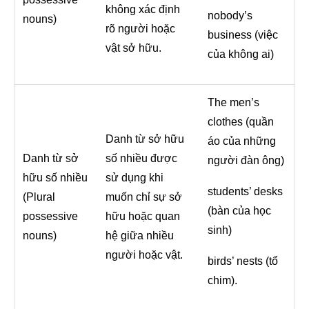
không xác định
nobody’s
nouns)
rõ người hoặc
business (việc
vật sở hữu.
của không ai)
The men’s
clothes (quần
Danh từ sở hữu
áo của những
Danh từ sở
số nhiều được
người đàn ông)
hữu số nhiều
sử dụng khi
students’ desks
(Plural
muốn chỉ sự sở
(bàn của học
possessive
hữu hoặc quan
sinh)
nouns)
hệ giữa nhiều
người hoặc vật.
birds’ nests (tổ
chim).