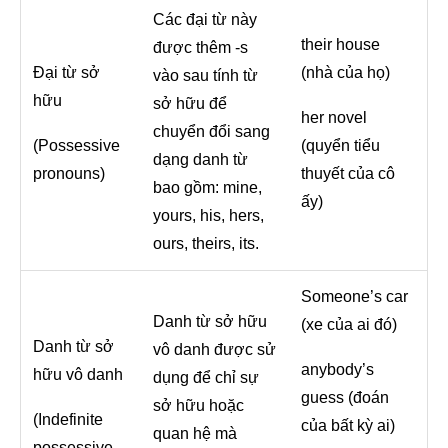
Các đại từ này
their house
được thêm -s
Đại từ sở
(nhà của họ)
vào sau tính từ
hữu
sở hữu để
her novel
chuyển đổi sang
(Possessive
(quyển tiểu
dạng danh từ
pronouns)
thuyết của cô
bao gồm: mine,
ấy)
yours, his, hers,
ours, theirs, its.
Someone’s car
Danh từ sở hữu
(xe của ai đó)
Danh từ sở
vô danh được sử
anybody’s
hữu vô danh
dụng để chỉ sự
guess (đoán
sở hữu hoặc
(Indefinite
của bất kỳ ai)
quan hệ mà
possessive