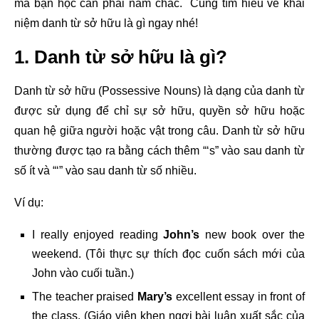
mà bạn học cần phải nắm chắc. Cùng tìm hiểu về khái
niệm danh từ sở hữu là gì ngay nhé!
1. Danh từ sở hữu là gì?
Danh từ sở hữu (Possessive Nouns) là dạng của danh từ
được sử dụng để chỉ sự sở hữu, quyền sở hữu hoặc
quan hệ giữa người hoặc vật trong câu. Danh từ sở hữu
thường được tạo ra bằng cách thêm “‘s” vào sau danh từ
số ít và “‘” vào sau danh từ số nhiều.
Ví dụ:
I really enjoyed reading
John’s
new book over the
weekend. (Tôi thực sự thích đọc cuốn sách mới của
John vào cuối tuần.)
The teacher praised
Mary’s
excellent essay in front of
the class. (Giáo viên khen ngợi bài luận xuất sắc của