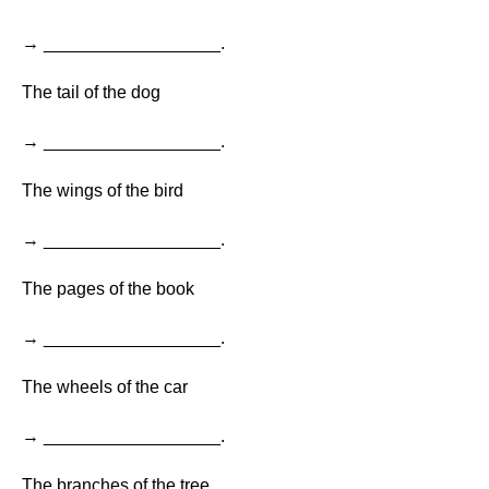
→ __________________.
The tail of the dog
→ __________________.
The wings of the bird
→ __________________.
The pages of the book
→ __________________.
The wheels of the car
→ __________________.
The branches of the tree