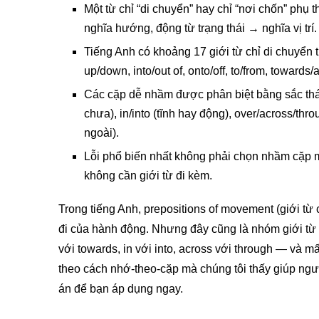
Một từ chỉ “di chuyển” hay chỉ “nơi chốn” ph
nghĩa hướng, động từ trạng thái → nghĩa vị trí.
Tiếng Anh có khoảng 17 giới từ chỉ di chuyển t
up/down, into/out of, onto/off, to/from, towards
Các cặp dễ nhầm được phân biệt bằng sắc thái
chưa), in/into (tĩnh hay động), over/across/thr
ngoài).
Lỗi phổ biến nhất không phải chọn nhầm cặp mà
không cần giới từ đi kèm.
Trong tiếng Anh, prepositions of movement (giới từ
đi của hành động. Nhưng đây cũng là nhóm giới từ
với towards, in với into, across với through — và 
theo cách nhớ-theo-cặp mà chúng tôi thấy giúp ngườ
án để bạn áp dụng ngay.