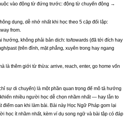
ụ thuộc vào động từ đứng trước: động từ chuyển động →
hông dụng, dễ nhớ nhất khi học theo 5 cặp đối lập:
/away from.
 hướng, không phải bản dịch: to/towards (đã tới đích hay
ough/past (trên đỉnh, mặt phẳng, xuyên trong hay ngang
 là thêm giới từ thừa: arrive, reach, enter, go home vốn
 chỉ sự di chuyển) là một phần quan trọng để mô tả hướng
 khiến nhiều người học dễ chọn nhầm nhất — hay lẫn to
mất điểm oan khi làm bài. Bài này Học Ngữ Pháp gom lại
i học ít nhầm nhất, kèm ví dụ song ngữ và bài tập có đáp