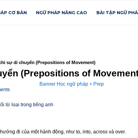
HÁP CƠ BẢN
NGỮ PHÁP NÂNG CAO
BÀI TẬP NGỮ PH
chỉ sự di chuyển (Prepositions of Movement)
huyển (Prepositions of Movement
ents
 hướng đi của một hành động, như to, into, across và over.