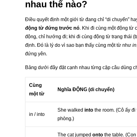
nhau thế nào?
Điều quyết định một giới từ đang chỉ “di chuyển” h
động từ đứng trước nó
. Khi đi cùng một động từ 
động, chỉ hướng đi; khi đi cùng động từ trạng thái (be, 
định. Đó là lý do vì sao bạn thấy cùng một từ như
in
đứng yên.
Bảng dưới đây đặt cạnh nhau từng cặp câu dùng ch
Cùng
Nghĩa ĐỘNG (di chuyển)
một từ
She walked
into
the room. (Cô ấy đi
in / into
phòng.)
The cat jumped
onto
the table. (Co