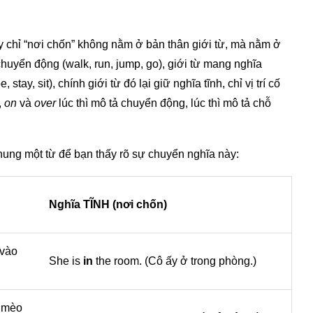
ay chỉ “nơi chốn” không nằm ở bản thân giới từ, mà nằm ở
chuyển động (walk, run, jump, go), giới từ mang nghĩa
stay, sit), chính giới từ đó lại giữ nghĩa tĩnh, chỉ vị trí cố
,
on
và
over
lúc thì mô tả chuyển động, lúc thì mô tả chỗ
ung một từ để bạn thấy rõ sự chuyển nghĩa này:
Nghĩa TĨNH (nơi chốn)
 vào
She is
in
the room. (Cô ấy ở trong phòng.)
n mèo