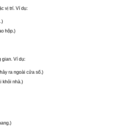
 vị trí. Ví dụ:
.)
ào hộp.)
g gian. Ví dụ:
hảy ra ngoài cửa sổ.)
i khỏi nhà.)
hang.)