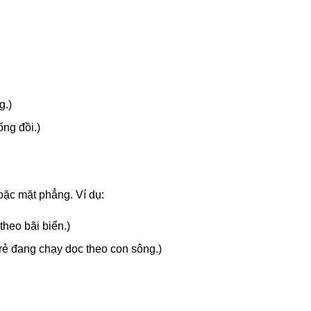
g.)
ống đồi.)
oặc mặt phẳng. Ví dụ:
theo bãi biển.)
 trẻ đang chạy dọc theo con sông.)