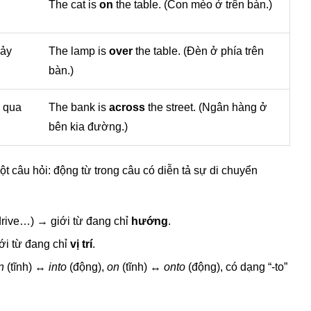
The cat is
on
the table. (Con mèo ở trên bàn.)
hảy
The lamp is
over
the table. (Đèn ở phía trên
bàn.)
i qua
The bank is
across
the street. (Ngân hàng ở
bên kia đường.)
t câu hỏi: động từ trong câu có diễn tả sự di chuyển
 drive…) → giới từ đang chỉ
hướng
.
iới từ đang chỉ
vị trí
.
n
(tĩnh) ↔
into
(động),
on
(tĩnh) ↔
onto
(động), có dạng “-to”