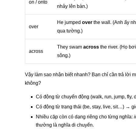
on / onto
nhảy lên bàn.)
He jumped
over
the wall. (Anh ấy n
over
qua tường.)
They swam
across
the river. (Họ bơ
across
sông.)
Vậy làm sao nhận biết nhanh? Bạn chỉ cần trả lời mộ
không?
Có động từ chuyển động (walk, run, jump, fly,
Có động từ trạng thái (be, stay, live, sit…) → g
Nhiều cặp còn có dạng riêng cho từng nghĩa:
i
thường là nghĩa di chuyển.