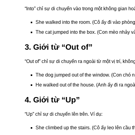
“Into” chỉ sự di chuyển vào trong một không gian hoặc
She walked into the room. (Cô ấy đi vào phòng
The cat jumped into the box. (Con mèo nhảy v
3. Giới từ “Out of”
“Out of” chỉ sự di chuyển ra ngoài từ một vị trí, khôn
The dog jumped out of the window. (Con chó n
He walked out of the house. (Anh ấy đi ra ngoà
4. Giới từ “Up”
“Up” chỉ sự di chuyển lên trên. Ví dụ:
She climbed up the stairs. (Cô ấy leo lên cầu t