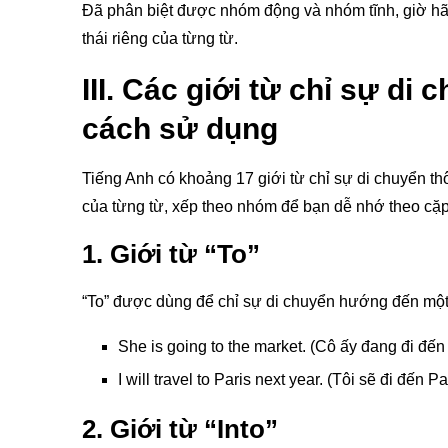
Đã phân biệt được nhóm động và nhóm tĩnh, giờ hãy
thái riêng của từng từ.
III. Các giới từ chỉ sự di
cách sử dụng
Tiếng Anh có khoảng 17 giới từ chỉ sự di chuyển th
của từng từ, xếp theo nhóm để bạn dễ nhớ theo cặp 
1. Giới từ “To”
“To” được dùng để chỉ sự di chuyển hướng đến một 
She is going to the market. (Cô ấy đang đi đến
I will travel to Paris next year. (Tôi sẽ đi đến P
2. Giới từ “Into”