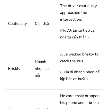
The driver cautiously
approached the
intersection.
Cautiously
Cẩn thận
(Người lái xe tiếp cận
ngã tư cẩn thận.)
Julia walked briskly to
catch the bus.
Nhanh
Briskly
nhẹn, sôi
(Julia đi nhanh nhẹn để
nổi
kịp bắt xe buýt.)
He carelessly dropped
his phone and it broke.