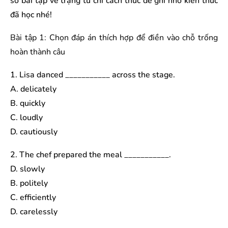
số bài tập về trạng từ chỉ cách thức để ghi nhớ kiến thức
đã học nhé!
Bài tập 1: Chọn đáp án thích hợp để điền vào chỗ trống
hoàn thành câu
1. Lisa danced ___________ across the stage.
A. delicately
B. quickly
C. loudly
D. cautiously
2. The chef prepared the meal ___________.
D. slowly
B. politely
C. efficiently
D. carelessly