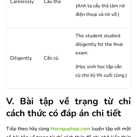
Carelessly
Cẩu thả
(Anh ta cẩu thả làm rơi
điện thoại và nó vỡ.)
The student studied
diligently for the final
exam.
Diligently
Cần cù
(Học sinh học tập cần
cù cho kỳ thi cuối cùng.)
V. Bài tập về trạng từ chỉ
cách thức có đáp án chi tiết
Tiếp theo hãy cùng
Hocnguphap.com
luyện tập với một