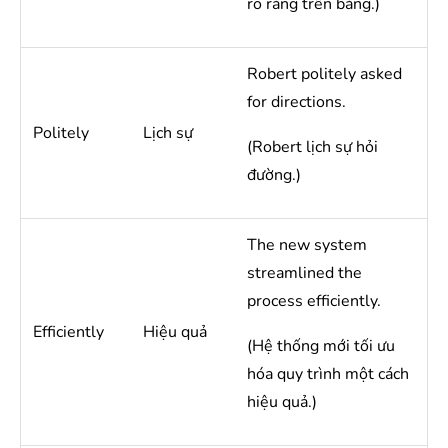
rõ ràng trên bảng.)
Robert politely asked
for directions.
Politely
Lịch sự
(Robert lịch sự hỏi
đường.)
The new system
streamlined the
process efficiently.
Efficiently
Hiệu quả
(Hệ thống mới tối ưu
hóa quy trình một cách
hiệu quả.)