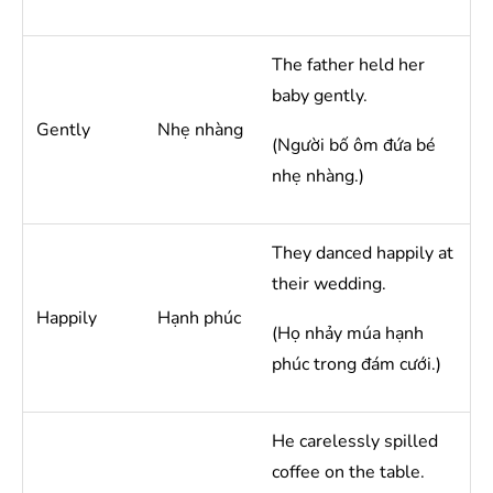
The father held her
baby gently.
Gently
Nhẹ nhàng
(Người bố ôm đứa bé
nhẹ nhàng.)
They danced happily at
their wedding.
Happily
Hạnh phúc
(Họ nhảy múa hạnh
phúc trong đám cưới.)
He carelessly spilled
coffee on the table.