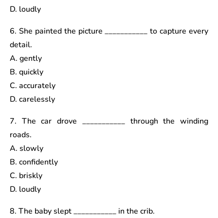
D. loudly
6. She painted the picture ___________ to capture every
detail.
A. gently
B. quickly
C. accurately
D. carelessly
7. The car drove ___________ through the winding
roads.
A. slowly
B. confidently
C. briskly
D. loudly
8. The baby slept ___________ in the crib.