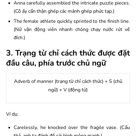
Anna carefully assembled the intricate puzzle pieces.
(Cô ấy cẩn thận ghép các mảnh ghép phức tạp.)
The female athlete quickly sprinted to the finish line.
(Nữ vận động viên nhanh chóng chạy nước rút về
đích.)
3. Trạng từ chỉ cách thức được đặt
đầu câu, phía trước chủ ngữ
Adverb of manner (trạng từ chỉ cách thức) + S (chủ
ngữ) + V (động từ)
Ví dụ:
Carelessly, he knocked over the fragile vase. (Cẩu
thả, anh ta đánh đổ cái bình mỏng manh.)