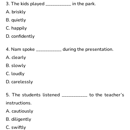
3. The kids played ___________ in the park.
A. briskly
B. quietly
C. happily
D. confidently
4. Nam spoke ___________ during the presentation.
A. clearly
B. slowly
C. loudly
D. carelessly
5. The students listened ___________ to the teacher’s
instructions.
A. cautiously
B. diligently
C. swiftly