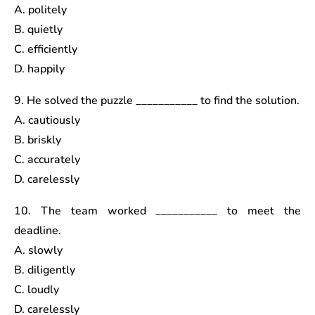
A. politely
B. quietly
C. efficiently
D. happily
9. He solved the puzzle ___________ to find the solution.
A. cautiously
B. briskly
C. accurately
D. carelessly
10. The team worked ___________ to meet the
deadline.
A. slowly
B. diligently
C. loudly
D. carelessly