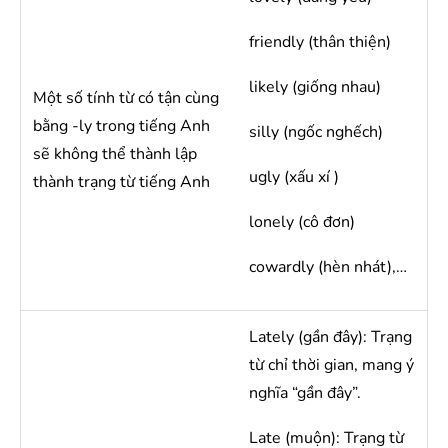
friendly (thân thiện)
likely (giống nhau)
Một số tính từ có tận cùng
bằng -ly trong tiếng Anh
silly (ngốc nghếch)
sẽ không thể thành lập
ugly (xấu xí )
thành trạng từ tiếng Anh
lonely (cô đơn)
cowardly (hèn nhát),…
Lately (gần đây): Trạng
từ chỉ thời gian, mang ý
nghĩa “gần đây”.
Late (muộn): Trạng từ