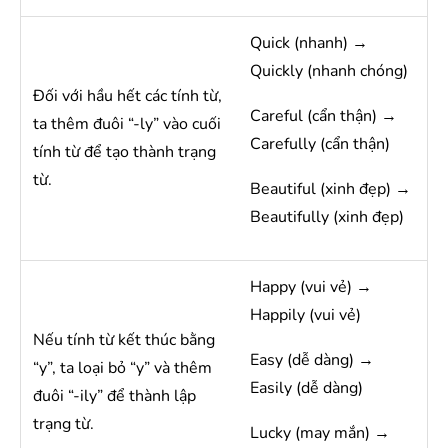
Quick (nhanh) →
Quickly (nhanh chóng)
Đối với hầu hết các tính từ,
Careful (cẩn thận) →
ta thêm đuôi “-ly” vào cuối
Carefully (cẩn thận)
tính từ để tạo thành trạng
từ.
Beautiful (xinh đẹp) →
Beautifully (xinh đẹp)
Happy (vui vẻ) →
Happily (vui vẻ)
Nếu tính từ kết thúc bằng
Easy (dễ dàng) →
“y”, ta loại bỏ “y” và thêm
Easily (dễ dàng)
đuôi “-ily” để thành lập
trạng từ.
Lucky (may mắn) →