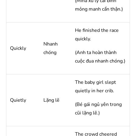
(Mina xử lý cái bình
mỏng manh cẩn thận.)
He finished the race
quickly.
Nhanh
Quickly
chóng
(Anh ta hoàn thành
cuộc đua nhanh chóng.)
The baby girl slept
quietly in her crib.
Quietly
Lặng lẽ
(Bé gái ngủ yên trong
cũi lặng lẽ.)
The crowd cheered