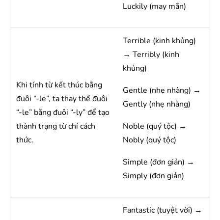
Luckily (may mắn)
Terrible (kinh khủng)
→ Terribly (kinh
khủng)
Khi tính từ kết thúc bằng
Gentle (nhẹ nhàng) →
đuôi “-le”, ta thay thế đuôi
Gently (nhẹ nhàng)
“-le” bằng đuôi “-ly” để tạo
thành trạng từ chỉ cách
Noble (quý tộc) →
thức.
Nobly (quý tộc)
Simple (đơn giản) →
Simply (đơn giản)
Fantastic (tuyệt vời) →