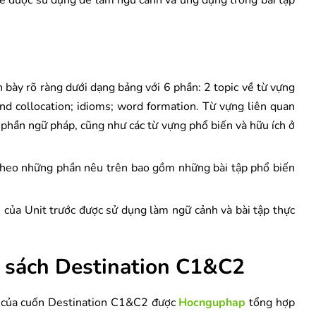
ẽ được sử dụng để làm ngữ cảnh và ứng dụng trong bài tập
 bày rõ ràng dưới dạng bảng với 6 phần: 2 topic về từ vựng
and collocation; idioms; word formation. Từ vựng liên quan
phần ngữ pháp, cũng như các từ vựng phổ biến và hữu ích ở
 theo những phần nêu trên bao gồm những bài tập phổ biến
của Unit trước được sử dụng làm ngữ cảnh và bài tập thực
ủa sách Destination C1&C2
 của cuốn Destination C1&C2 được
Hocnguphap
tổng hợp