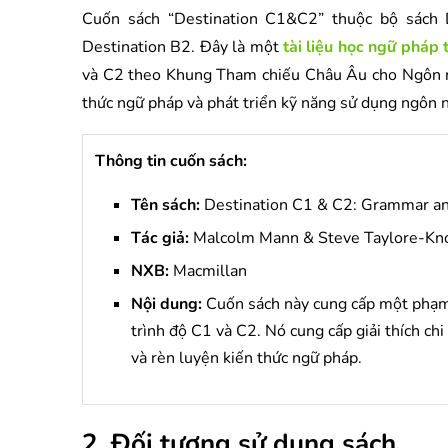
Cuốn sách “Destination C1&C2” thuộc bộ sách D
Destination B2. Đây là một
tài liệu học ngữ pháp
và C2 theo Khung Tham chiếu Châu Âu cho Ngôn n
thức ngữ pháp và phát triển kỹ năng sử dụng ngôn n
Thông tin cuốn sách:
Tên sách:
Destination C1 & C2: Grammar an
Tác giả:
Malcolm Mann & Steve Taylore-Kn
NXB:
Macmillan
Nội dung:
Cuốn sách này cung cấp một phạm 
trình độ C1 và C2. Nó cung cấp giải thích chi
và rèn luyện kiến thức ngữ pháp.
2. Đối tượng sử dụng sách