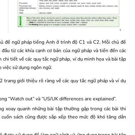
hủ đề ngữ pháp tiếng Anh ở trình độ C1 và C2. Mỗi chủ đề
t đầu từ các khía cạnh cơ bản của ngữ pháp và tiến đến các
 chi tiết về các quy tắc ngữ pháp, ví dụ minh họa và bài tập
o việc sử dụng ngôn ngữ.
 trang giới thiệu rõ ràng về các quy tắc ngữ pháp và ví dụ
ng “Watch out” và “US/UK differences are explained”.
g xoay quanh những bài tập thường gặp trong các bài thi
g cuốn sách cũng được sắp xếp theo mức độ khó tăng dần