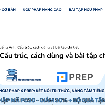
P CƠ BẢN
NGỮ PHÁP NÂNG CAO
BÀI TẬP NGỮ PHÁP
iếng Anh: Cấu trúc, cách dùng và bài tập chi tiết
Cấu trúc, cách dùng và bài tập c