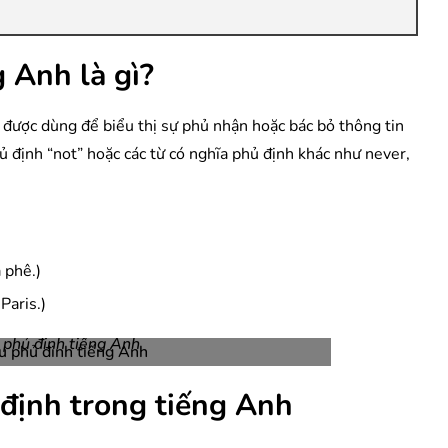
g Anh là gì?
 được dùng để biểu thị sự phủ nhận hoặc bác bỏ thông tin
 định “not” hoặc các từ có nghĩa phủ định khác như never,
 phê.)
Paris.)
u phủ đinh tiếng Anh
 định trong tiếng Anh