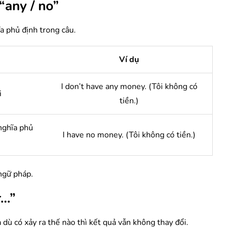
“any / no”
a phủ định trong câu.
Ví dụ
I don’t have any money. (Tôi không có
i
tiền.)
nghĩa phủ
I have no money. (Tôi không có tiền.)
 ngữ pháp.
r…”
à dù có xảy ra thế nào thì kết quả vẫn không thay đổi.