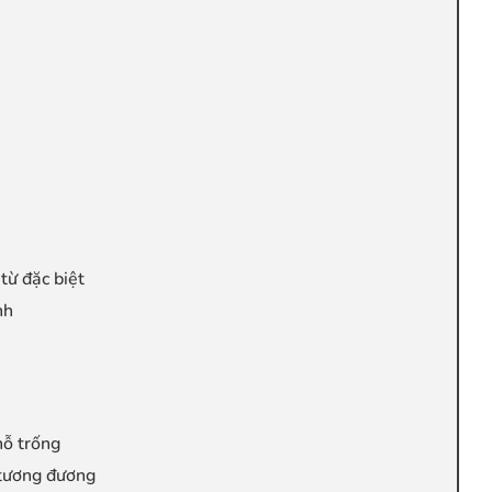
từ đặc biệt
nh
hỗ trống
h tương đương