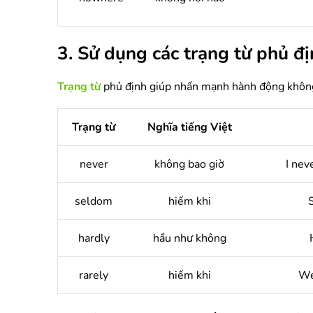
3. Sử dụng các trạng từ phủ đ
Trạng từ
phủ định giúp nhấn mạnh hành động không x
Trạng từ
Nghĩa tiếng Việt
never
không bao giờ
I nev
seldom
hiếm khi
hardly
hầu như không
rarely
hiếm khi
We