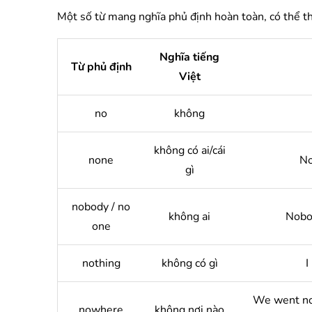
Một số từ mang nghĩa phủ định hoàn toàn, có thể th
Nghĩa tiếng
Từ phủ định
Việt
no
không
không có ai/cái
none
No
gì
nobody / no
không ai
Nobod
one
nothing
không có gì
I
We went now
nowhere
không nơi nào