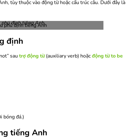
nh, tùy thuộc vào động từ hoặc cấu trúc câu. Dưới đây là
 phủ định tiếng Anh
g định
“not” sau
trợ động từ
(auxiliary verb) hoặc
động từ to be
i bóng đá.)
ong tiếng Anh