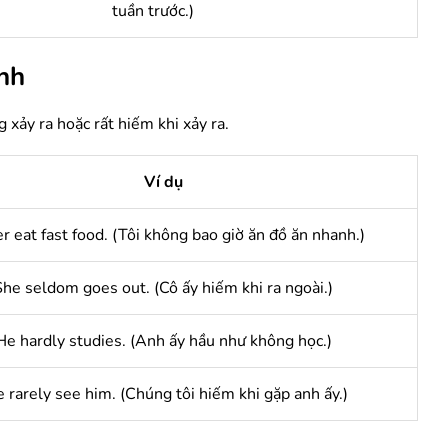
tuần trước.)
ịnh
ảy ra hoặc rất hiếm khi xảy ra.
Ví dụ
er eat fast food. (Tôi không bao giờ ăn đồ ăn nhanh.)
She seldom goes out. (Cô ấy hiếm khi ra ngoài.)
He hardly studies. (Anh ấy hầu như không học.)
 rarely see him. (Chúng tôi hiếm khi gặp anh ấy.)