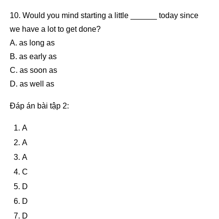
10. Would you mind starting a little ______ today since
we have a lot to get done?
A. as long as
B. as early as
C. as soon as
D. as well as
Đáp án bài tập 2:
A
A
A
C
D
D
D