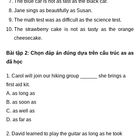
The blue car is not as fast as the black car.
Jane sings as beautifully as Susan.
The math test was as difficult as the science test.
The strawberry cake is not as tasty as the orange
cheesecake.
Bài tập 2: Chọn đáp án đúng dựa trên cấu trúc as as
đã học
1. Carol will join our hiking group ______ she brings a
first aid kit.
A. as long as
B. as soon as
C. as well as
D. as far as
2. David learned to play the guitar as long as he took