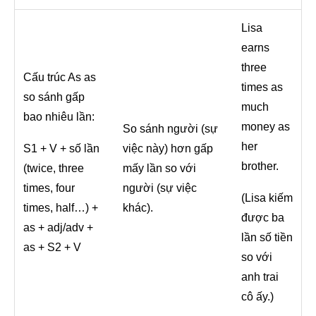
Lisa
earns
three
Cấu trúc As as
times as
so sánh gấp
much
bao nhiêu lần:
money as
So sánh người (sự
her
S1 + V + số lần
việc này) hơn gấp
brother.
(twice, three
mấy lần so với
times, four
người (sự việc
(Lisa kiếm
times, half…) +
khác).
được ba
as + adj/adv +
lần số tiền
as + S2 + V
so với
anh trai
cô ấy.)