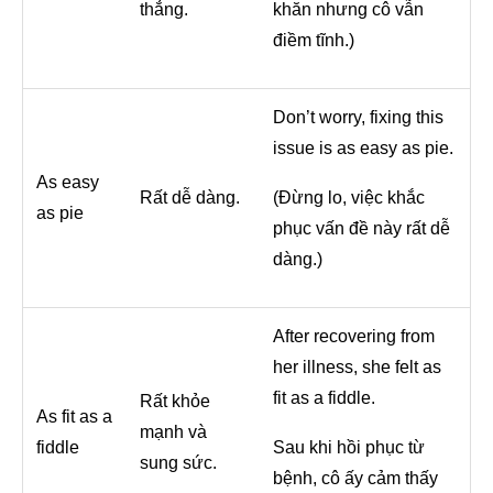
thẳng.
khăn nhưng cô vẫn
điềm tĩnh.)
Don’t worry, fixing this
issue is as easy as pie.
As easy
Rất dễ dàng.
(Đừng lo, việc khắc
as pie
phục vấn đề này rất dễ
dàng.)
After recovering from
her illness, she felt as
fit as a fiddle.
Rất khỏe
As fit as a
mạnh và
fiddle
Sau khi hồi phục từ
sung sức.
bệnh, cô ấy cảm thấy