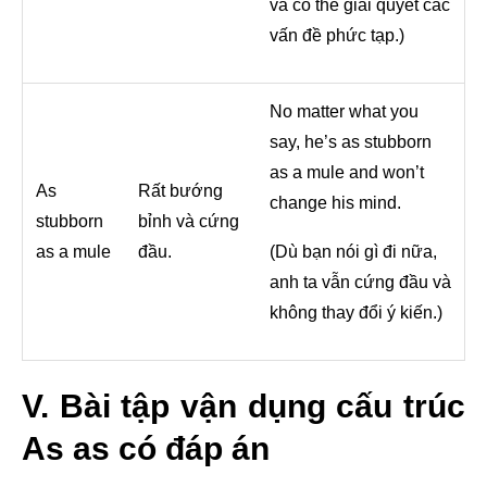
và có thể giải quyết các
vấn đề phức tạp.)
No matter what you
say, he’s as stubborn
as a mule and won’t
As
Rất bướng
change his mind.
stubborn
bỉnh và cứng
as a mule
đầu.
(Dù bạn nói gì đi nữa,
anh ta vẫn cứng đầu và
không thay đổi ý kiến.)
V. Bài tập vận dụng cấu trúc
As as có đáp án