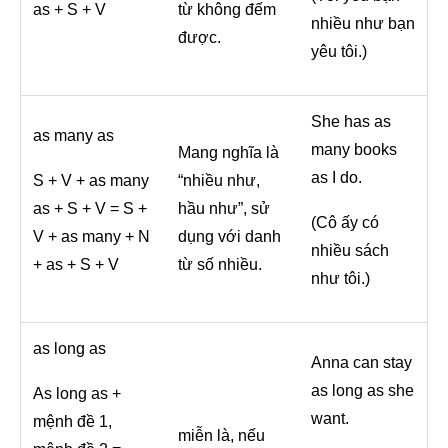
as + S + V
từ không đếm
nhiều như bạn
được.
yêu tôi.)
She has as
as many as
many books
Mang nghĩa là
as I do.
S + V + as many
“nhiều như,
as + S + V = S +
hầu như”, sử
(Cô ấy có
V + as many + N
dụng với danh
nhiều sách
+ as + S + V
từ số nhiều.
như tôi.)
as long as
Anna can stay
as long as she
As long as +
want.
mệnh đề 1,
miễn là, nếu