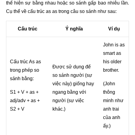
thể hiện sự bằng nhau hoặc so sánh gấp bao nhiêu lần.
Cụ thể về cấu trúc as as trong câu so sánh như sau:
Cấu trúc
Ý nghĩa
Ví dụ
John is as
smart as
Cấu trúc As as
his older
Được sử dụng để
trong phép so
brother.
so sánh người (sự
sánh bằng:
việc này) giống hay
(John
S1 + V + as +
ngang bằng với
thông
adj/adv + as +
người (sự việc
minh như
S2 + V
khác.)
anh trai
của anh
ấy.)