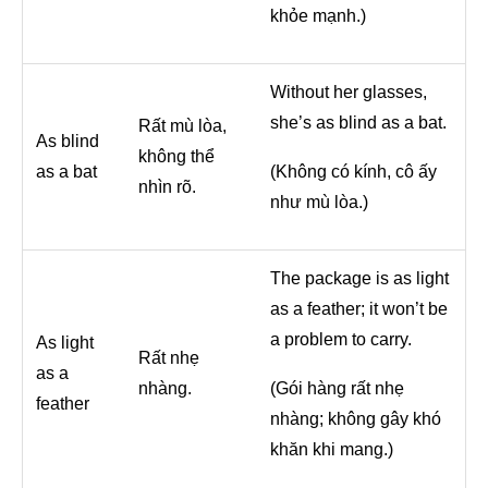
khỏe mạnh.)
Without her glasses,
she’s as blind as a bat.
Rất mù lòa,
As blind
không thể
as a bat
(Không có kính, cô ấy
nhìn rõ.
như mù lòa.)
The package is as light
as a feather; it won’t be
a problem to carry.
As light
Rất nhẹ
as a
nhàng.
(Gói hàng rất nhẹ
feather
nhàng; không gây khó
khăn khi mang.)