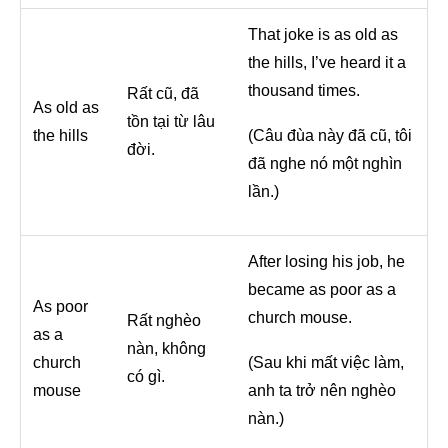
That joke is as old as
the hills, I’ve heard it a
thousand times.
Rất cũ, đã
As old as
tồn tại từ lâu
the hills
(Câu đùa này đã cũ, tôi
đời.
đã nghe nó một nghìn
lần.)
After losing his job, he
became as poor as a
As poor
church mouse.
Rất nghèo
as a
nàn, không
church
(Sau khi mất việc làm,
có gì.
mouse
anh ta trở nên nghèo
nàn.)