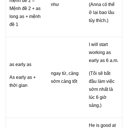
mệnh đề 2 =
như
(Anna có thể
Mệnh đề 2 + as
ở lại bao lâu
long as + mệnh
tùy thích.)
đề 1
I will start
working as
early as 6 a.m.
as early as
ngay từ, càng
(
Tôi sẽ bắt
As early as +
sớm càng tốt
đầu làm việc
thời gian
sớm nhất là
lúc 6 giờ
sáng.)
He is good at