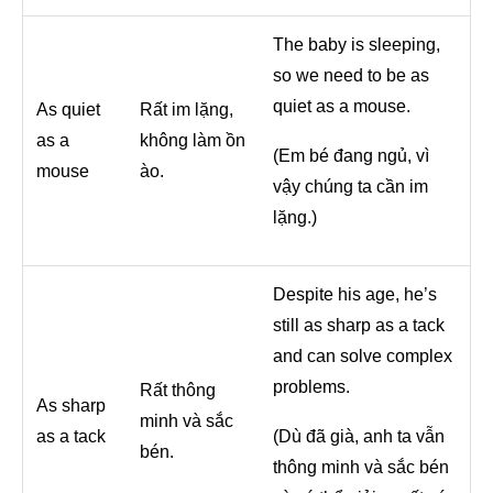
The baby is sleeping,
so we need to be as
quiet as a mouse.
As quiet
Rất im lặng,
as a
không làm ồn
(Em bé đang ngủ, vì
mouse
ào.
vậy chúng ta cần im
lặng.)
Despite his age, he’s
still as sharp as a tack
and can solve complex
problems.
Rất thông
As sharp
minh và sắc
as a tack
(Dù đã già, anh ta vẫn
bén.
thông minh và sắc bén