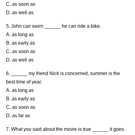
C. as soon as
D. as well as
5. John can swim ______ he can ride a bike.
A. as long as
B. as early as
C. as soon as
D. as well as
6. ______ my friend Nick is concerned, summer is the
best time of year.
A. as long as
B. as early as
C. as soon as
D. as far as
7. What you said about the movie is true ______ it goes.