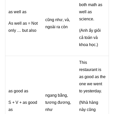
both math as
as well as
well as
science.
cũng như, và,
As well as = Not
ngoài ra còn
only … but also
(Anh ấy giỏi
cả toán và
khoa học.)
This
restaurant is
as good as the
one we went
as good as
to yesterday.
ngang bằng,
S + V + as good
tương đương,
(Nhà hàng
as
như
này cũng