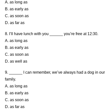
A. as long as
B. as early as
C. as soon as
D. as far as
8. I’ll have lunch with you ______ you’re free at 12:30.
A. as long as
B. as early as
C. as soon as
D. as well as
9. ______ I can remember, we’ve always had a dog in our
family.
A. as long as
B. as early as
C. as soon as
D. as far as