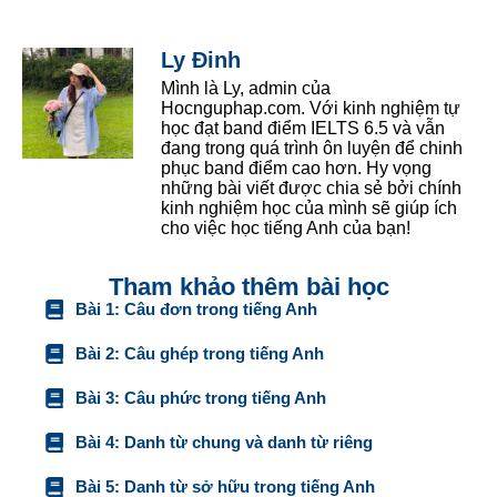
Ly Đinh
Mình là Ly, admin của
Hocnguphap.com. Với kinh nghiệm tự
học đạt band điểm IELTS 6.5 và vẫn
đang trong quá trình ôn luyện để chinh
phục band điểm cao hơn. Hy vọng
những bài viết được chia sẻ bởi chính
kinh nghiệm học của mình sẽ giúp ích
cho việc học tiếng Anh của bạn!
Tham khảo thêm bài học
Bài 1: Câu đơn trong tiếng Anh
Bài 2: Câu ghép trong tiếng Anh
Bài 3: Câu phức trong tiếng Anh
Bài 4: Danh từ chung và danh từ riêng
Bài 5: Danh từ sở hữu trong tiếng Anh