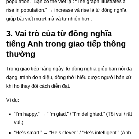
population.” Bạn có thể viết lại: “The graph illustrates a
rise in population.” → increase và rise là từ đồng nghĩa,
giúp bài viết mượt mà và tự nhiên hơn.
3. Vai trò của từ đồng nghĩa
tiếng Anh trong giao tiếp thông
thường
Trong giao tiếp hàng ngày, từ đồng nghĩa giúp bạn nói đa
dạng, tránh đơn điệu, đồng thời hiểu được người bản xứ
khi họ thay đổi cách diễn đạt.
Ví dụ:
“I’m happy.” → “I’m glad.” / “I’m delighted.” (Tôi vui / rất
vui.)
“He’s smart.” → “He’s clever.” / “He’s intelligent.” (Anh