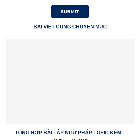
BÀI VIẾT CÙNG CHUYÊN MỤC
TỔNG HỢP BÀI TẬP NGỮ PHÁP TOEIC KÈM...