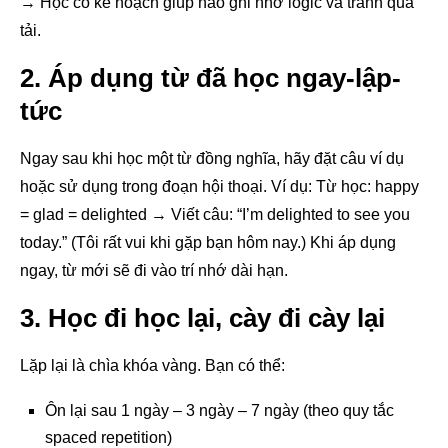
→ Học có kế hoạch giúp não ghi nhớ logic và tránh quá
tải.
2. Áp dụng từ đã học ngay-lập-
tức
Ngay sau khi học một từ đồng nghĩa, hãy đặt câu ví dụ
hoặc sử dụng trong đoạn hội thoại. Ví dụ: Từ học: happy
= glad = delighted → Viết câu: “I’m delighted to see you
today.” (Tôi rất vui khi gặp bạn hôm nay.) Khi áp dụng
ngay, từ mới sẽ đi vào trí nhớ dài hạn.
3. Học đi học lại, cày đi cày lại
Lặp lại là chìa khóa vàng. Bạn có thể:
Ôn lại sau 1 ngày – 3 ngày – 7 ngày (theo quy tắc
spaced repetition)