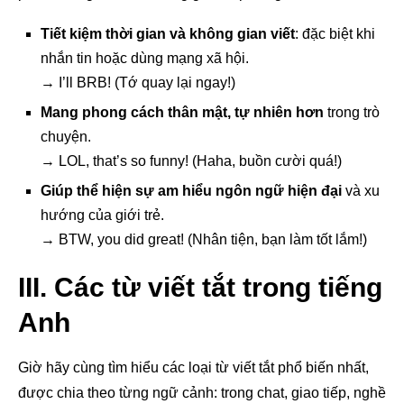
Tiết kiệm thời gian và không gian viết
: đặc biệt khi
nhắn tin hoặc dùng mạng xã hội.
→ I’ll BRB! (Tớ quay lại ngay!)
Mang phong cách thân mật, tự nhiên hơn
trong trò
chuyện.
→ LOL, that’s so funny! (Haha, buồn cười quá!)
Giúp thể hiện sự am hiểu ngôn ngữ hiện đại
và xu
hướng của giới trẻ.
→ BTW, you did great! (Nhân tiện, bạn làm tốt lắm!)
III. Các từ viết tắt trong tiếng
Anh
Giờ hãy cùng tìm hiểu các loại từ viết tắt phổ biến nhất,
được chia theo từng ngữ cảnh: trong chat, giao tiếp, nghề