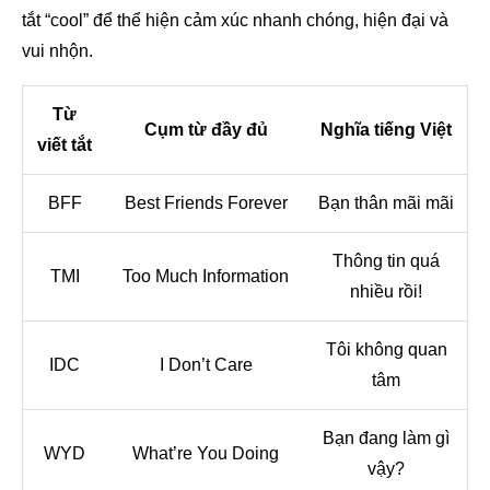
tắt “cool” để thể hiện cảm xúc nhanh chóng, hiện đại và
vui nhộn.
Từ
Cụm từ đầy đủ
Nghĩa tiếng Việt
viết tắt
BFF
Best Friends Forever
Bạn thân mãi mãi
Thông tin quá
TMI
Too Much Information
nhiều rồi!
Tôi không quan
IDC
I Don’t Care
tâm
Bạn đang làm gì
WYD
What’re You Doing
vậy?