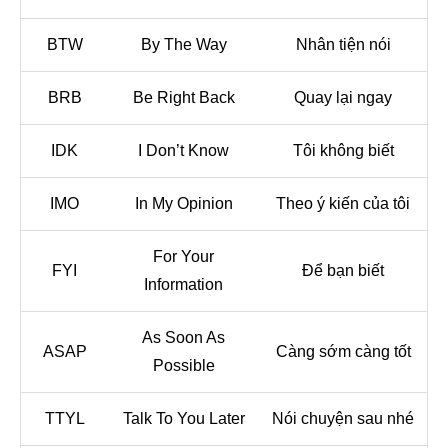
BTW
By The Way
Nhân tiện nói
BRB
Be Right Back
Quay lại ngay
IDK
I Don’t Know
Tôi không biết
IMO
In My Opinion
Theo ý kiến của tôi
For Your
FYI
Để bạn biết
Information
As Soon As
ASAP
Càng sớm càng tốt
Possible
TTYL
Talk To You Later
Nói chuyện sau nhé