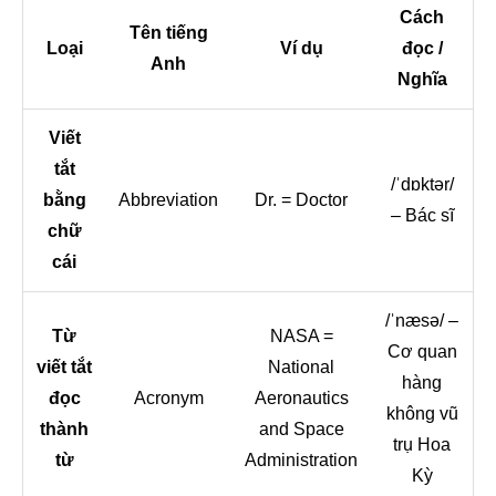
Cách
Tên tiếng
Loại
Ví dụ
đọc /
Anh
Nghĩa
Viết
tắt
/ˈdɒktər/
bằng
Abbreviation
Dr. = Doctor
– Bác sĩ
chữ
cái
/ˈnæsə/ –
Từ
NASA =
Cơ quan
viết tắt
National
hàng
đọc
Acronym
Aeronautics
không vũ
thành
and Space
trụ Hoa
từ
Administration
Kỳ