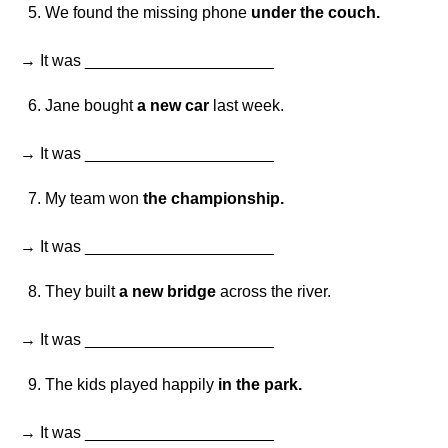
We found the missing phone
under the couch.
→ It was _____________________
Jane bought
a new car
last week.
→ It was _____________________
My team won
the championship.
→ It was _____________________
They built
a new bridge
across the river.
→ It was _____________________
The kids played happily
in the park.
→ It was _____________________