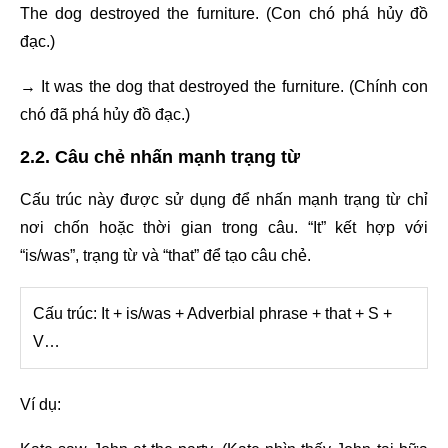
The dog destroyed the furniture. (Con chó phá hủy đồ
đạc.)
→ It was the dog that destroyed the furniture. (Chính con
chó đã phá hủy đồ đạc.)
2.2. Câu chẻ nhấn mạnh trạng từ
Cấu trúc này được sử dụng để nhấn mạnh trạng từ chỉ
nơi chốn hoặc thời gian trong câu. “It” kết hợp với
“is/was”, trạng từ và “that” để tạo câu chẻ.
Cấu trúc: It + is/was + Adverbial phrase + that + S +
V…
Ví dụ: