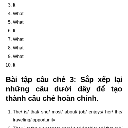
It
What
What
It
What
What
What
It
Bài tập câu chẻ 3: Sắp xếp lại
những câu dưới đây để tạo
thành câu chẻ hoàn chỉnh.
The/ is/ that/ she/ most/ about/ job/ enjoys/ her/ the/
traveling/ opportunity