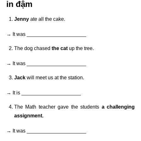
in đậm
Jenny
ate all the cake.
→ It was _____________________
The dog chased
the cat
up the tree.
→ It was _____________________
Jack
will meet us at the station.
→ It is _____________________
The Math teacher gave the students
a challenging
assignment.
→ It was _____________________