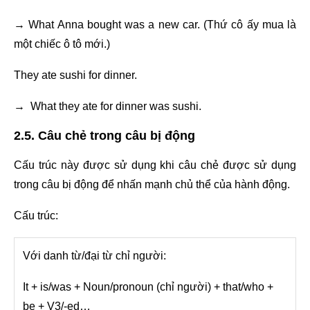
→ What Anna bought was a new car. (Thứ cô ấy mua là
một chiếc ô tô mới.)
They ate sushi for dinner.
→ What they ate for dinner was sushi.
2.5. Câu chẻ trong câu bị động
Cấu trúc này được sử dụng khi câu chẻ được sử dụng
trong câu bị động để nhấn mạnh chủ thể của hành động.
Cấu trúc:
Với danh từ/đại từ chỉ người:
It + is/was + Noun/pronoun (chỉ người) + that/who +
be + V3/-ed…