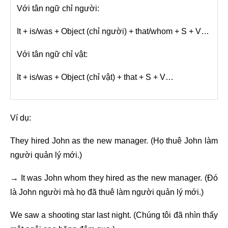
Với tân ngữ chỉ người:
It + is/was + Object (chỉ người) + that/whom + S + V…
Với tân ngữ chỉ vật:
It + is/was + Object (chỉ vật) + that + S + V…
Ví dụ:
They hired John as the new manager. (Họ thuê John làm
người quản lý mới.)
→ It was John whom they hired as the new manager. (Đó
là John người mà họ đã thuê làm người quản lý mới.)
We saw a shooting star last night. (Chúng tôi đã nhìn thấy