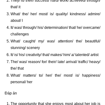
They/ is/ their/ success/ hard/ work/ achieved/ through/
that/ it
What/ the/ her/ most/ is/ quality/ kindness/ admire/
about/ I
It/ was/ through/ his/ determination/ that/ he/ overcame/
challenges
What/ caught/ my/ was/ attention/ the/ beautiful/
stunning/ scenery
It/ is/ his/ creativity/ that/ makes/ him/ a/ talented/ artist
The/ was/ reason/ for/ their/ late/ arrival/ traffic/ heavy/
the/ that
What/ matters/ to/ her/ the/ most/ is/ happiness/
personal/ her
Đáp án
The opportunity that she enjoys most about her job is