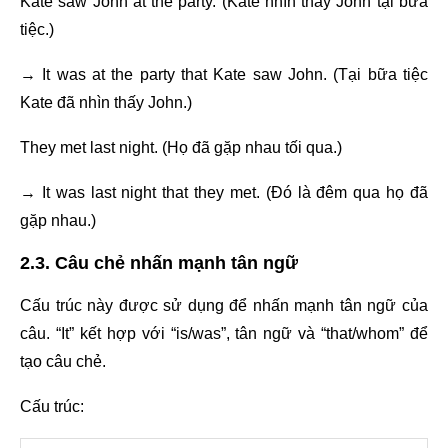
Kate saw John at the party. (Kate nhìn thấy John tại bữa
tiệc.)
→ It was at the party that Kate saw John. (Tại bữa tiệc
Kate đã nhìn thấy John.)
They met last night. (Họ đã gặp nhau tối qua.)
→ It was last night that they met. (Đó là đêm qua họ đã
gặp nhau.)
2.3. Câu chẻ nhấn mạnh tân ngữ
Cấu trúc này được sử dụng để nhấn mạnh tân ngữ của
câu. “It” kết hợp với “is/was”, tân ngữ và “that/whom” để
tạo câu chẻ.
Cấu trúc: