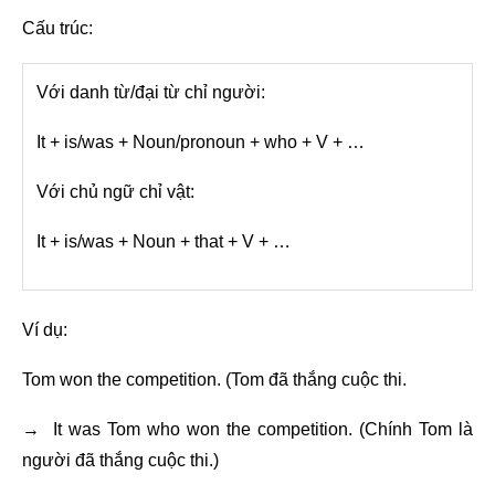
Cấu trúc:
Với danh từ/đại từ chỉ người:
It + is/was + Noun/pronoun + who + V + …
Với chủ ngữ chỉ vật:
It + is/was + Noun + that + V + …
Ví dụ:
Tom won the competition. (Tom đã thắng cuộc thi.
→ It was Tom who won the competition. (Chính Tom là
người đã thắng cuộc thi.)