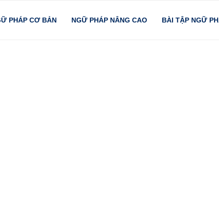
Ữ PHÁP CƠ BẢN
NGỮ PHÁP NÂNG CAO
BÀI TẬP NGỮ P
nts
n trọng để sử dụng tiếng Anh chính xác trong giao tiếp và
 về chia động từ theo ngôi, theo thì và theo dạng, kèm ví
p bạn học dễ – nhớ lâu – dùng chuẩn.