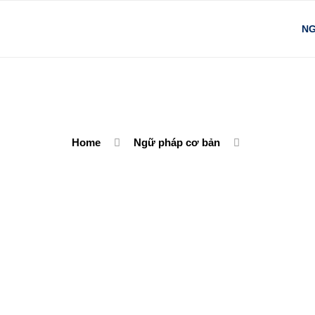
NG
Home
Ngữ pháp cơ bản
Ly Đinh
Tháng 10 8, 2025
No Comme
Hiểu và nắm vững cách chia động từ là nền tảng qua
làm bài thi. Học Ngữ Pháp tổng hợp đầy đủ kiến thức
dụ minh họa và bài tập thực hành có đáp án để giú