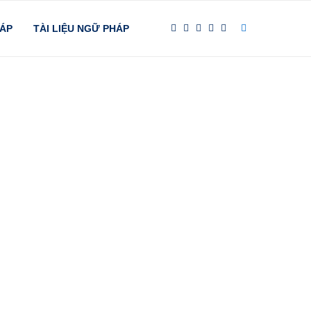
HÁP
TÀI LIỆU NGỮ PHÁP
Tham khảo thêm bài học
Bài 1: Câu đơn trong tiếng Anh
Bài 2: Câu ghép trong tiếng Anh
Bài 3: Câu phức trong tiếng Anh
Bài 4: Danh từ chung và danh từ riêng