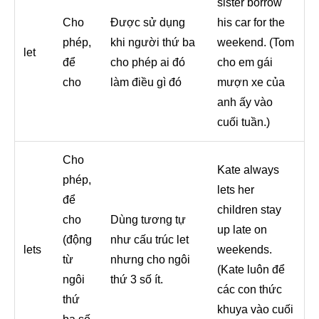
sister borrow
Cho
Được sử dụng
his car for the
phép,
khi người thứ ba
weekend. (Tom
let
để
cho phép ai đó
cho em gái
cho
làm điều gì đó
mượn xe của
anh ấy vào
cuối tuần.)
Cho
Kate always
phép,
lets her
để
children stay
cho
Dùng tương tự
up late on
(động
như cấu trúc let
lets
weekends.
từ
nhưng cho ngôi
(Kate luôn để
ngôi
thứ 3 số ít.
các con thức
thứ
khuya vào cuối