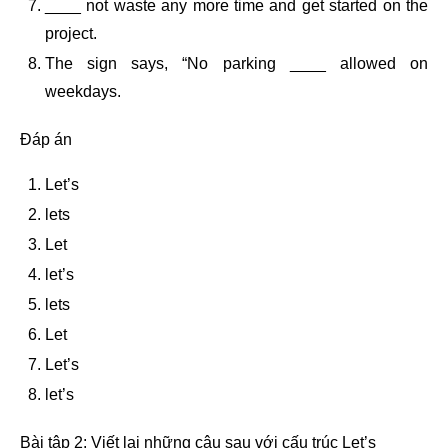
____ not waste any more time and get started on the
project.
The sign says, “No parking ____ allowed on
weekdays.
Đáp án
Let’s
lets
Let
let’s
lets
Let
Let’s
let’s
Bài tập 2: Viết lại những câu sau với cấu trúc Let’s