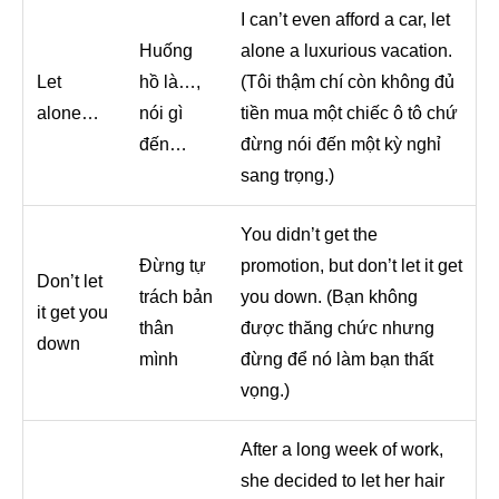
I can’t even afford a car, let
Huống
alone a luxurious vacation.
Let
hồ là…,
(Tôi thậm chí còn không đủ
alone…
nói gì
tiền mua một chiếc ô tô chứ
đến…
đừng nói đến một kỳ nghỉ
sang trọng.)
You didn’t get the
Đừng tự
promotion, but don’t let it get
Don’t let
trách bản
you down. (Bạn không
it get you
thân
được thăng chức nhưng
down
mình
đừng để nó làm bạn thất
vọng.)
After a long week of work,
she decided to let her hair