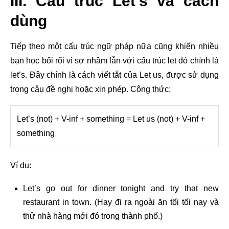
III. Cấu trúc Let’s và cách
dùng
Tiếp theo một cấu trúc ngữ pháp nữa cũng khiến nhiều
bạn học bối rối vì sợ nhầm lẫn với cấu trúc let đó chính là
let’s. Đây chính là cách viết tắt của Let us, được sử dụng
trong câu đề nghị hoặc xin phép. Công thức:
Let’s (not) + V-inf + something = Let us (not) + V-inf +
something
Ví dụ:
Let’s go out for dinner tonight and try that new
restaurant in town. (Hay đi ra ngoài ăn tối tối nay và
thử nhà hàng mới đó trong thành phố.)