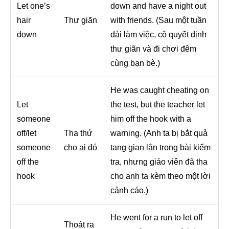
Let one’s
down and have a night out
hair
Thư giãn
with friends. (Sau một tuần
down
dài làm việc, cô quyết định
thư giãn và đi chơi đêm
cùng bạn bè.)
He was caught cheating on
Let
the test, but the teacher let
someone
him off the hook with a
off/let
Tha thứ
warning. (Anh ta bị bắt quả
someone
cho ai đó
tang gian lận trong bài kiểm
off the
tra, nhưng giáo viên đã tha
hook
cho anh ta kèm theo một lời
cảnh cáo.)
He went for a run to let off
Thoát ra