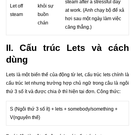
steam after a stressful day
Let off
khỏi sự
at work. (Anh chạy bộ để xả
steam
buồn
hơi sau một ngày làm việc
chán
căng thẳng.)
II. Cấu trúc Lets và cách
dùng
Lets là một biến thể của động từ let, cấu trúc lets chính là
cấu trúc let nhưng trường hợp chủ ngữ trong câu là ngôi
thứ 3 số ít và được chia ở thì hiện tại đơn. Công thức:
S (Ngôi thứ 3 số ít) + lets + somebody/something +
V(nguyên thể)