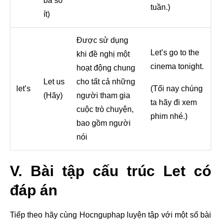
ba số
tuần.)
ít)
Được sử dụng
Let’s go to the
khi đề nghị một
cinema tonight.
hoạt động chung
Let us
cho tất cả những
let’s
(Tối nay chúng
(Hãy)
người tham gia
ta hãy đi xem
cuộc trò chuyện,
phim nhé.)
bao gồm người
nói
V. Bài tập cấu trúc Let có
đáp án
Tiếp theo hãy cùng Hocnguphap luyện tập với một số bài