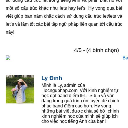
sử dụng cấu trúc let trong tiếng Anh và phân biệt nó với
một số cấu trúc khác như lets hay let’s. Hy vọng qua bài
viết giúp bạn nắm chắc cách sử dụng cấu trúc let/lets và
let’s và làm tốt các bài tập ngữ pháp liên quan tới cấu trúc
này!
4/5 - (4 bình chọn)
Ly Đinh
Mình là Ly, admin của
Hocnguphap.com. Với kinh nghiệm tự
học đạt band điểm IELTS 6.5 và vẫn
đang trong quá trình ôn luyện để chinh
phục band điểm cao hơn. Hy vọng
những bài viết được chia sẻ bởi chính
kinh nghiệm học của mình sẽ giúp ích
cho việc học tiếng Anh của bạn!