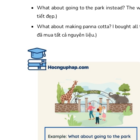
What about going to the park instead? The we
tiết đẹp.)
What about making panna cotta? I bought all t
đã mua tất cả nguyên liệu.)