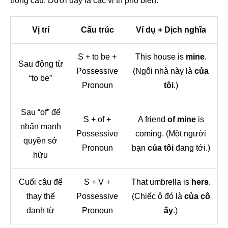
trong câu. Dưới đây là các vị trí phổ biến:
Vị trí
Cấu trúc
Ví dụ + Dịch nghĩa
S + to be +
This house is
mine
.
Sau động từ
Possessive
(Ngôi nhà này là
của
“to be”
Pronoun
tôi
.)
Sau “of” để
S + of +
A friend
of mine
is
nhấn mạnh
Possessive
coming. (Một người
quyền sở
Pronoun
bạn
của tôi
đang tới.)
hữu
Cuối câu để
S + V +
That umbrella is
hers
.
thay thế
Possessive
(Chiếc ô đó là
của cô
danh từ
Pronoun
ấy
.)