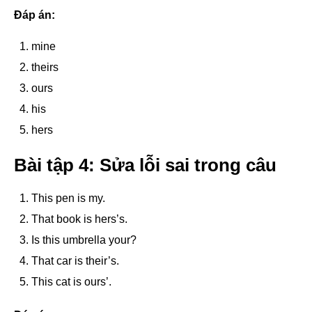
Đáp án:
mine
theirs
ours
his
hers
Bài tập 4: Sửa lỗi sai trong câu
This pen is my.
That book is hers’s.
Is this umbrella your?
That car is their’s.
This cat is ours’.