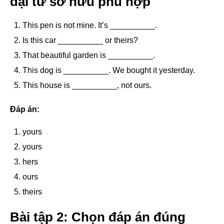
đại từ sở hữu phù hợp
This pen is not mine. It’s __________.
Is this car __________ or theirs?
That beautiful garden is __________.
This dog is __________. We bought it yesterday.
This house is __________, not ours.
Đáp án:
yours
yours
hers
ours
theirs
Bài tập 2: Chọn đáp án đúng