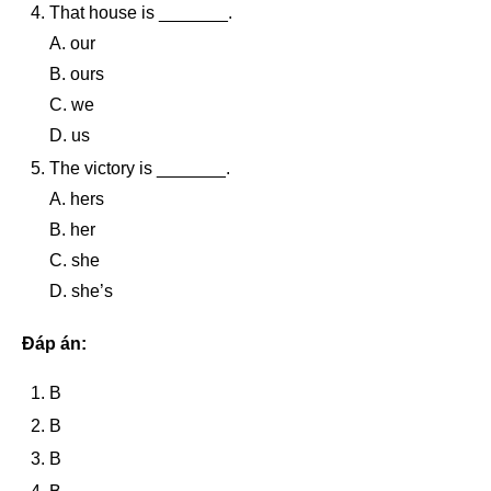
That house is _______.
A. our
B. ours
C. we
D. us
The victory is _______.
A. hers
B. her
C. she
D. she’s
Đáp án:
B
B
B