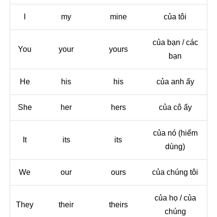
I
my
mine
của tôi
của bạn / các
You
your
yours
bạn
He
his
his
của anh ấy
She
her
hers
của cô ấy
của nó (hiếm
It
its
its
dùng)
We
our
ours
của chúng tôi
của họ / của
They
their
theirs
chúng