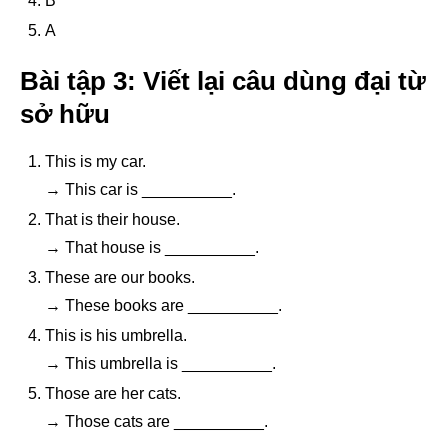
B
A
Bài tập 3: Viết lại câu dùng đại từ
sở hữu
This is my car.
→ This car is __________.
That is their house.
→ That house is __________.
These are our books.
→ These books are __________.
This is his umbrella.
→ This umbrella is __________.
Those are her cats.
→ Those cats are __________.