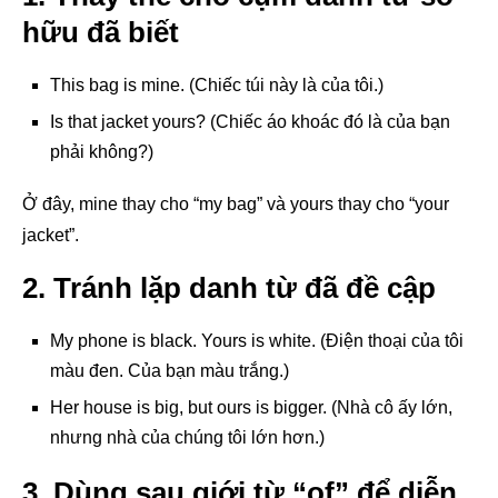
hữu đã biết
This bag is mine. (Chiếc túi này là của tôi.)
Is that jacket yours? (Chiếc áo khoác đó là của bạn
phải không?)
Ở đây, mine thay cho “my bag” và yours thay cho “your
jacket”.
2. Tránh lặp danh từ đã đề cập
My phone is black. Yours is white. (Điện thoại của tôi
màu đen. Của bạn màu trắng.)
Her house is big, but ours is bigger. (Nhà cô ấy lớn,
nhưng nhà của chúng tôi lớn hơn.)
3. Dùng sau giới từ “of” để diễn