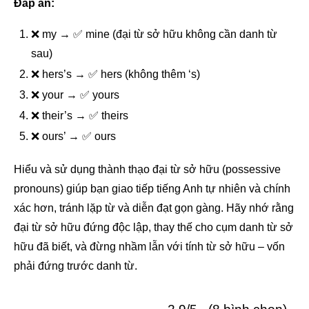
Đáp án:
❌ my → ✅ mine (đại từ sở hữu không cần danh từ
sau)
❌ hers’s → ✅ hers (không thêm ‘s)
❌ your → ✅ yours
❌ their’s → ✅ theirs
❌ ours’ → ✅ ours
Hiểu và sử dụng thành thạo đại từ sở hữu (possessive
pronouns) giúp bạn giao tiếp tiếng Anh tự nhiên và chính
xác hơn, tránh lặp từ và diễn đạt gọn gàng. Hãy nhớ rằng
đại từ sở hữu đứng độc lập, thay thế cho cụm danh từ sở
hữu đã biết, và đừng nhầm lẫn với tính từ sở hữu – vốn
phải đứng trước danh từ.