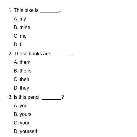
This bike is _______.
A. my
B. mine
C. me
D. I
These books are _______.
A. them
B. theirs
C. their
D. they
Is this pencil _______?
A. you
B. yours
C. your
D. yourself