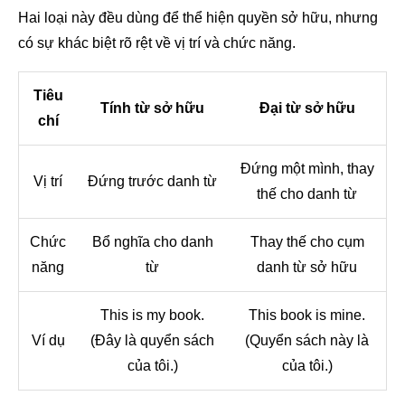
Hai loại này đều dùng để thể hiện quyền sở hữu, nhưng
có sự khác biệt rõ rệt về vị trí và chức năng.
Tiêu
Tính từ sở hữu
Đại từ sở hữu
chí
Đứng một mình, thay
Vị trí
Đứng trước danh từ
thế cho danh từ
Chức
Bổ nghĩa cho danh
Thay thế cho cụm
năng
từ
danh từ sở hữu
This is my book.
This book is mine.
Ví dụ
(Đây là quyển sách
(Quyển sách này là
của tôi.)
của tôi.)