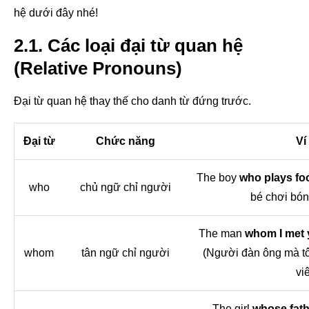
hệ dưới đây nhé!
2.1. Các loại đại từ quan hệ
(Relative Pronouns)
Đại từ quan hệ thay thế cho danh từ đứng trước.
Đại từ
Chức năng
Ví
The boy
who plays foo
who
chủ ngữ chỉ người
bé chơi bóng
The man
whom I met 
whom
tân ngữ chỉ người
(Người đàn ông mà tô
vi
The girl
whose fath