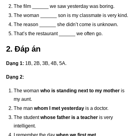
The film ______ we saw yesterday was boring.
The woman ______ son is my classmate is very kind.
The reason ______ she didn’t come is unknown.
That’s the restaurant ______ we often go.
2. Đáp án
Dạng 1:
1B, 2B, 3B, 4B, 5A.
Dạng 2:
The woman
who is standing next to my mother
is
my aunt.
The man
whom I met yesterday
is a doctor.
The student
whose father is a teacher
is very
intelligent.
I remember the day
when we first met
.