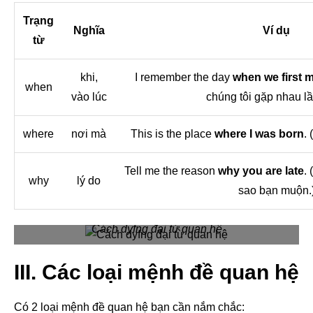
Trạng
Nghĩa
Ví dụ
từ
khi,
I remember the day
when we first 
when
vào lúc
chúng tôi gặp nhau lầ
where
nơi mà
This is the place
where I was born
. 
Tell me the reason
why you are late
. 
why
lý do
sao bạn muộn.
Cách dyfng đại từ quan hệ
III. Các loại mệnh đề quan hệ
Có 2 loại mệnh đề quan hệ bạn cần nắm chắc: