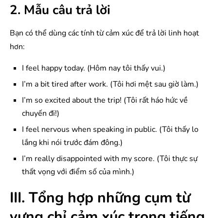
2. Mẫu câu trả lời
Bạn có thể dùng các tính từ cảm xúc để trả lời linh hoạt
hơn:
I feel happy today. (Hôm nay tôi thấy vui.)
I’m a bit tired after work. (Tôi hơi mệt sau giờ làm.)
I’m so excited about the trip! (Tôi rất háo hức về
chuyến đi!)
I feel nervous when speaking in public. (Tôi thấy lo
lắng khi nói trước đám đông.)
I’m really disappointed with my score. (Tôi thực sự
thất vọng với điểm số của mình.)
III. Tổng hợp những cụm từ
vựng chỉ cảm xúc trong tiếng