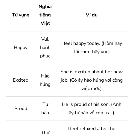
Nghĩa
Từ vựng
tiếng
Ví dụ
Việt
Vui,
I feel happy today. (Hôm nay
Happy
hạnh
tôi cảm thấy vui.)
phúc
She is excited about her new
Hào
Excited
job. (Cô ấy hào hứng với công
hứng
việc mới.)
Tự
He is proud of his son. (Anh
Proud
hào
ấy tự hào về con trai.)
I feel relaxed after the
Thư