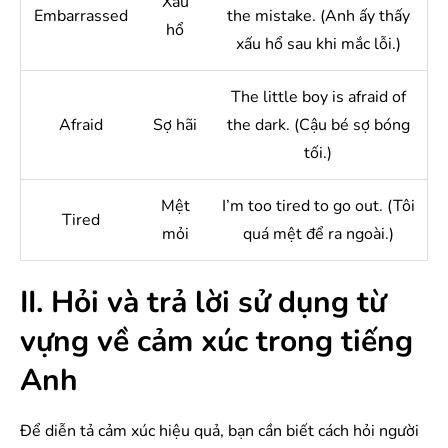
Xấu
Embarrassed
the mistake. (Anh ấy thấy
hổ
xấu hổ sau khi mắc lỗi.)
The little boy is afraid of
Afraid
Sợ hãi
the dark. (Cậu bé sợ bóng
tối.)
Mệt
I’m too tired to go out. (Tôi
Tired
mỏi
quá mệt để ra ngoài.)
II. Hỏi và trả lời sử dụng từ
vựng về cảm xúc trong tiếng
Anh
Để diễn tả cảm xúc hiệu quả, bạn cần biết cách hỏi người