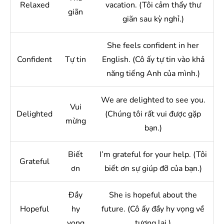
Relaxed
vacation. (Tôi cảm thấy thư
giãn
giãn sau kỳ nghỉ.)
She feels confident in her
Confident
Tự tin
English. (Cô ấy tự tin vào khả
năng tiếng Anh của mình.)
We are delighted to see you.
Vui
Delighted
(Chúng tôi rất vui được gặp
mừng
bạn.)
Biết
I’m grateful for your help. (Tôi
Grateful
ơn
biết ơn sự giúp đỡ của bạn.)
Đầy
She is hopeful about the
Hopeful
hy
future. (Cô ấy đầy hy vọng về
vọng
tương lai.)