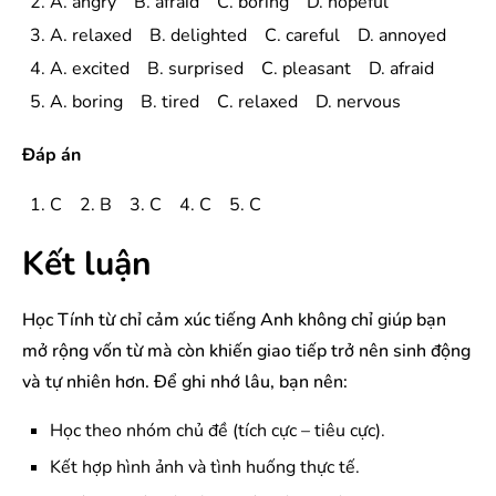
A. angry B. afraid C. boring D. hopeful
A. relaxed B. delighted C. careful D. annoyed
A. excited B. surprised C. pleasant D. afraid
A. boring B. tired C. relaxed D. nervous
Đáp án
C 2. B 3. C 4. C 5. C
Kết luận
Học Tính từ chỉ cảm xúc tiếng Anh không chỉ giúp bạn
mở rộng vốn từ mà còn khiến giao tiếp trở nên sinh động
và tự nhiên hơn. Để ghi nhớ lâu, bạn nên:
Học theo nhóm chủ đề (tích cực – tiêu cực).
Kết hợp hình ảnh và tình huống thực tế.