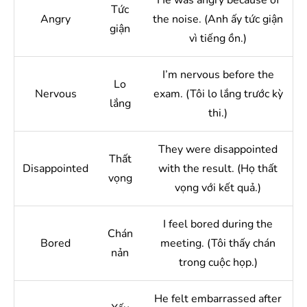
He was angry because of
Tức
Angry
the noise. (Anh ấy tức giận
giận
vì tiếng ồn.)
I’m nervous before the
Lo
Nervous
exam. (Tôi lo lắng trước kỳ
lắng
thi.)
They were disappointed
Thất
Disappointed
with the result. (Họ thất
vọng
vọng với kết quả.)
I feel bored during the
Chán
Bored
meeting. (Tôi thấy chán
nản
trong cuộc họp.)
He felt embarrassed after