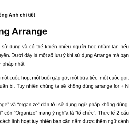
ếng Anh chi tiết
ụng Arrange
ó sử dụng và có thể khiến nhiều người học nhầm lẫn nếu
yên. Dưới đây là một số lưu ý khi sử dụng Arrange mà bạn
 pháp nhất.
 một cuộc họp, một buổi gặp gỡ, một bữa tiệc, một cuộc gọi,
uẩn bị. Tuy nhiên chúng ta sẽ không dùng arrange for + N
nge” và “organize” dẫn tới sử dụng ngữ pháp không đúng.
í” còn “Organize” mang ý nghĩa là “tổ chức”. Thực tế 2 cấu
t cách linh hoạt tuy nhiên bạn cần nắm được thêm ngữ cảnh