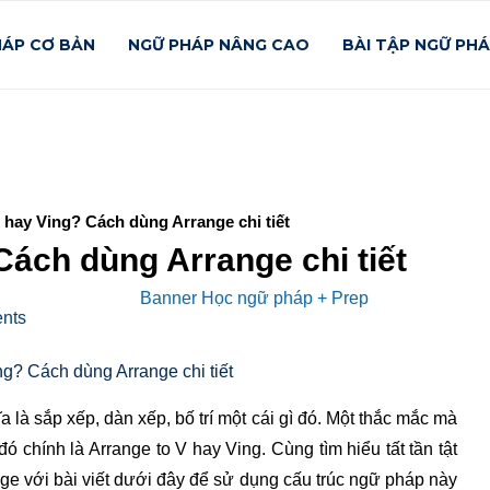
HÁP CƠ BẢN
NGỮ PHÁP NÂNG CAO
BÀI TẬP NGỮ PH
 hay Ving? Cách dùng Arrange chi tiết
Cách dùng Arrange chi tiết
nts
 là sắp xếp, dàn xếp, bố trí một cái gì đó. Một thắc mắc mà
ó chính là Arrange to V hay Ving. Cùng tìm hiểu tất tần tật
nge với bài viết dưới đây để sử dụng cấu trúc ngữ pháp này