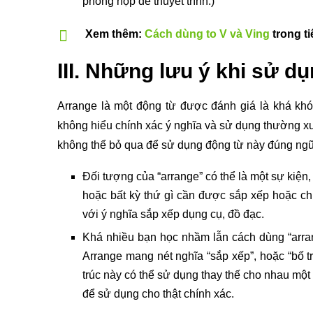
phòng họp để thuyết trình.)
Xem thêm:
Cách dùng to V và Ving
trong ti
III. Những lưu ý khi sử d
Arrange là một động từ được đánh giá là khá kh
không hiểu chính xác ý nghĩa và sử dụng thường xu
không thể bỏ qua để sử dụng động từ này đúng ngữ
Đối tượng của “arrange” có thể là một sự kiện,
hoặc bất kỳ thứ gì cần được sắp xếp hoặc ch
với ý nghĩa sắp xếp dụng cụ, đồ đạc.
Khá nhiều bạn học nhầm lẫn cách dùng “arra
Arrange mang nét nghĩa “sắp xếp”, hoặc “bố tr
trúc này có thể sử dụng thay thế cho nhau mộ
để sử dụng cho thật chính xác.