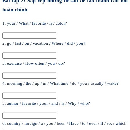
Bài tập 2: Sắp xếp những từ sau để tạo thành câu hỏi
hoàn chỉnh
1. your / What / favorite / is / color?
2. go / last / on / vacation / Where / did / you?
3. exercise / How often / you / do?
4. morning / the / up / in / What time / do / you / usually / wake?
5. author / favorite / your / and / is / Why / who?
6. country / foreign / a / you / been / Have / to / ever / If / so, / which