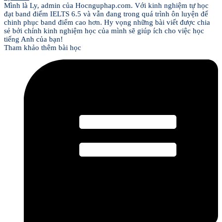
Mình là Ly, admin của Hocnguphap.com. Với kinh nghiệm tự học
đạt band điểm IELTS 6.5 và vẫn đang trong quá trình ôn luyện để
chinh phục band điểm cao hơn. Hy vọng những bài viết được chia
sẻ bởi chính kinh nghiệm học của mình sẽ giúp ích cho việc học
tiếng Anh của bạn!
Tham khảo thêm bài học