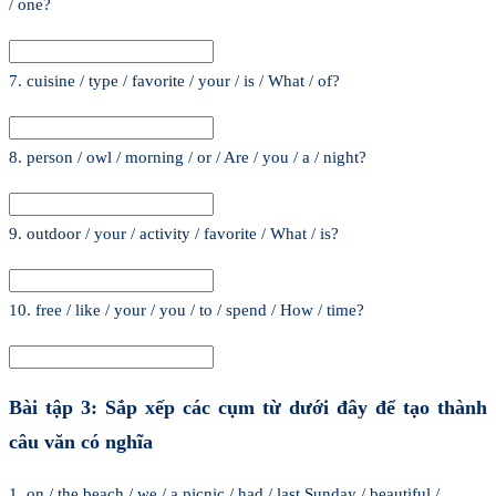
/ one?
7. cuisine / type / favorite / your / is / What / of?
8. person / owl / morning / or / Are / you / a / night?
9. outdoor / your / activity / favorite / What / is?
10. free / like / your / you / to / spend / How / time?
Bài tập 3: Sắp xếp các cụm từ dưới đây để tạo thành
câu văn có nghĩa
1. on / the beach / we / a picnic / had / last Sunday / beautiful /