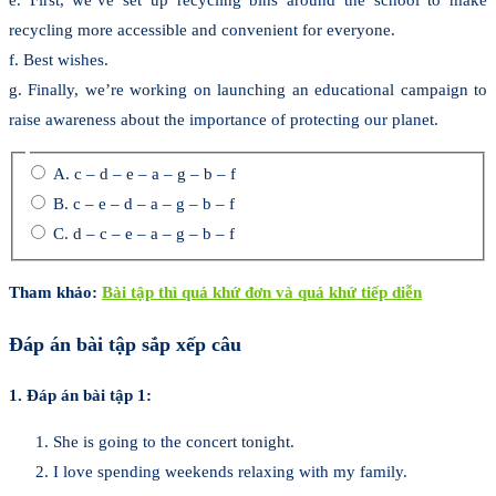
recycling more accessible and convenient for everyone.
f. Best wishes.
g. Finally, we’re working on launching an educational campaign to
raise awareness about the importance of protecting our planet.
A. c – d – e – a – g – b – f
B. c – e – d – a – g – b – f
C. d – c – e – a – g – b – f
Tham khảo:
Bài tập thì quá khứ đơn và quá khứ tiếp diễn
Đáp án bài tập sắp xếp câu
1. Đáp án bài tập 1:
She is going to the concert tonight.
I love spending weekends relaxing with my family.