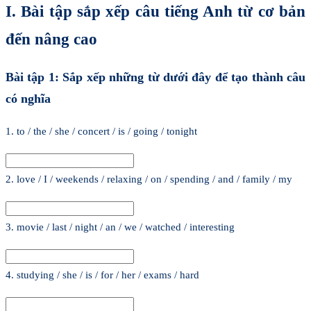
I. Bài tập sắp xếp câu tiếng Anh từ cơ bản
đến nâng cao
Bài tập 1: Sắp xếp những từ dưới đây để tạo thành câu
có nghĩa
1. to / the / she / concert / is / going / tonight
2. love / I / weekends / relaxing / on / spending / and / family / my
3. movie / last / night / an / we / watched / interesting
4. studying / she / is / for / her / exams / hard