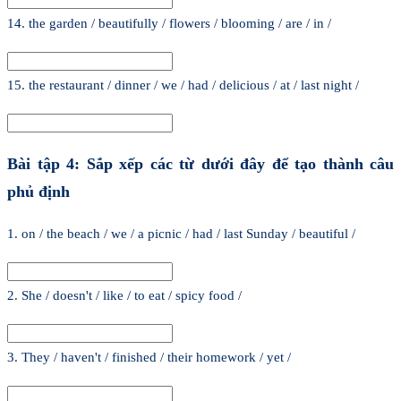
14. the garden / beautifully / flowers / blooming / are / in /
15. the restaurant / dinner / we / had / delicious / at / last night /
Bài tập 4: Sắp xếp các từ dưới đây để tạo thành câu
phủ định
1. on / the beach / we / a picnic / had / last Sunday / beautiful /
2. She / doesn't / like / to eat / spicy food /
3. They / haven't / finished / their homework / yet /