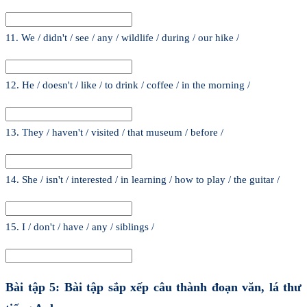
11. We / didn't / see / any / wildlife / during / our hike /
12. He / doesn't / like / to drink / coffee / in the morning /
13. They / haven't / visited / that museum / before /
14. She / isn't / interested / in learning / how to play / the guitar /
15. I / don't / have / any / siblings /
Bài tập 5: Bài tập sắp xếp câu thành đoạn văn, lá thư