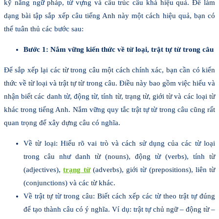
kỹ năng ngữ pháp, từ vựng và cấu trúc câu khá hiệu quả. Để làm
dạng bài tập sắp xếp câu tiếng A
nh này một cách hiệu quả, bạn có
thể tuân thủ các bước sau:
Bước 1: Nắm vững kiến thức về từ loại, trật tự từ trong câu
Để sắp xếp lại các từ trong câu một cách chính xác, bạn cần có kiến
thức về từ loại và trật tự từ trong câu. Điều này bao gồm việc hiểu và
nhận biết các danh từ, động từ, tính từ, trạng từ, giới từ và các loại từ
khác trong tiếng Anh. Nắm vững quy tắc trật tự từ trong câu cũng rất
quan trọng để xây dựng câu có nghĩa.
Về từ loại: Hiểu rõ vai trò và cách sử dụng của các từ loại
trong câu như danh từ (nouns), động từ (verbs), tính từ
(adjectives),
trạng từ
(adverbs), giới từ (prepositions), liên từ
(conjunctions) và các từ khác.
Về trật tự từ trong câu: Biết cách xếp các từ theo trật tự đúng
để tạo thành câu có ý nghĩa. Ví dụ: trật tự chủ ngữ – động từ –