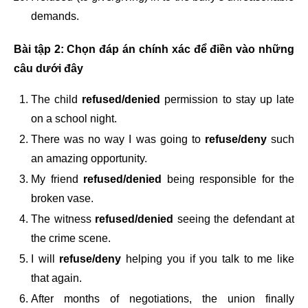
demands.
Bài tập 2: Chọn đáp án chính xác để điền vào những
câu dưới đây
The child
refused/denied
permission to stay up late
on a school night.
There was no way I was going to
refuse/deny
such
an amazing opportunity.
My friend
refused/denied
being responsible for the
broken vase.
The witness
refused/denied
seeing the defendant at
the crime scene.
I will
refuse/deny
helping you if you talk to me like
that again.
After months of negotiations, the union finally