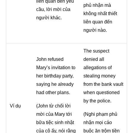
liên quan đến yêu
phủ nhận mà
cầu, lời mời của
không nhất thiết
người khác.
liên quan đến
người nào.
The suspect
John refused
denied all
Mary’s invitation to
allegations of
her birthday party,
stealing money
saying he already
from the bank vault
had other plans.
when questioned
by the police.
Ví dụ
(John từ chối lời
mời của Mary tới
(Nghi phạm phủ
bữa tiệc sinh nhật
nhận mọi cáo
của cô ấy, nói rằng
buộc ăn trộm tiền