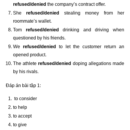
refused/denied
the company’s contract offer.
She
refused/denied
stealing money from her
roommate’s wallet.
Tom
refused/denied
drinking and driving when
questioned by his friends.
We
refused/denied
to let the customer return an
opened product.
The athlete
refused/denied
doping allegations made
by his rivals.
Đáp án bài tập 1:
to consider
to help
to accept
to give