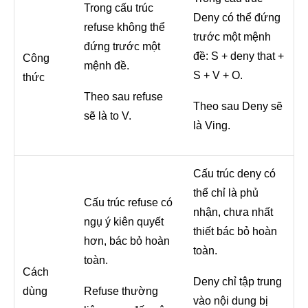
Trong cấu trúc
Deny có thể đứng
refuse không thể
trước một mệnh
đứng trước một
đề: S + deny that +
Công
mệnh đề.
S + V + O.
thức
Theo sau refuse
Theo sau Deny sẽ
sẽ là to V.
là Ving.
Cấu trúc deny có
thể chỉ là phủ
Cấu trúc refuse có
nhận, chưa nhất
ngụ ý kiên quyết
thiết bác bỏ hoàn
hơn, bác bỏ hoàn
toàn.
toàn.
Cách
Deny chỉ tập trung
dùng
Refuse thường
vào nội dung bị