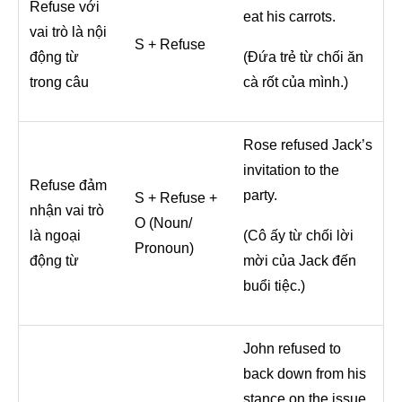
Refuse với
eat his carrots.
vai trò là nội
S + Refuse
động từ
(Đứa trẻ từ chối ăn
trong câu
cà rốt của mình.)
Rose refused Jack’s
invitation to the
Refuse đảm
party.
S + Refuse +
nhận vai trò
O (Noun/
là ngoại
(Cô ấy từ chối lời
Pronoun)
động từ
mời của Jack đến
buổi tiệc.)
John refused to
back down from his
stance on the issue