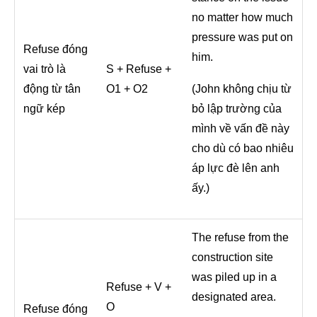
no matter how much
pressure was put on
Refuse đóng
him.
vai trò là
S + Refuse +
động từ tân
O1 + O2
(John không chịu từ
ngữ kép
bỏ lập trường của
mình về vấn đề này
cho dù có bao nhiêu
áp lực đè lên anh
ấy.)
The refuse from the
construction site
was piled up in a
Refuse + V +
designated area.
O
Refuse đóng