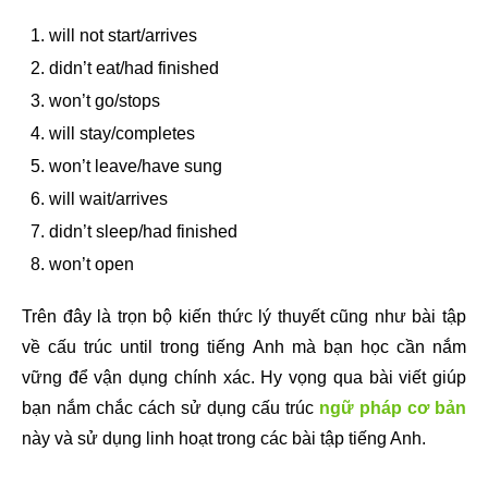
will not start/arrives
didn’t eat/had finished
won’t go/stops
will stay/completes
won’t leave/have sung
will wait/arrives
didn’t sleep/had finished
won’t open
Trên đây là trọn bộ kiến thức lý thuyết cũng như bài tập
về cấu trúc until trong tiếng Anh mà bạn học cần nắm
vững để vận dụng chính xác. Hy vọng qua bài viết giúp
bạn nắm chắc cách sử dụng cấu trúc
ngữ pháp cơ bản
này và sử dụng linh hoạt trong các bài tập tiếng Anh.