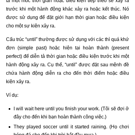
tả một mốc thời gian hoặc điều kiện tiếp theo sẽ xảy ra
trước khi một hành động khác xảy ra hoặc kết thúc. Nó
được sử dụng để đặt giới hạn thời gian hoặc điều kiện
cho một sự kiện xảy ra.
Cấu trúc “until” thường được sử dụng với các thì quá khứ
đơn (simple past) hoặc hiện tại hoàn thành (present
perfect) để diễn tả thời gian hoặc điều kiện trước khi một
hành động xảy ra. Cụ thể, “until” được đặt sau mệnh đề
chứa hành động diễn ra cho đến thời điểm hoặc điều
kiện xảy ra.
Ví dụ:
I will wait here until you finish your work. (Tôi sẽ đợi ở
đây cho đến khi bạn hoàn thành công việc.)
They played soccer until it started raining. (Họ chơi
bóng đá cho đến khi trời bắt đầu mưa.)