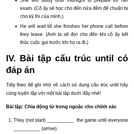
She will study until midnight to prepare for her
exam. (Cô ấy sẽ học cho đến nửa đêm để chuẩn bị
cho kỳ thi của mình.)
He will wait till she finishes her phone call before
they leave. (Anh ta sẽ đợi cho đến khi cô ấy kết
thúc cuộc gọi trước khi họ ra đi.)
IV. Bài tập cấu trúc until có
đáp án
Tiếp theo để ghi nhớ về cách sử dụng cấu trúc until hãy
cùng luyện tập với một bài tập dưới đây nhé!
Bài tập: Chia động từ trong ngoặc cho chính xác
They (not start) __________ the game until everyone
__________ (arrive).