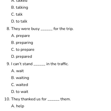
A. talked
B. talking
C. talk
D. to talk
They were busy ______ for the trip.
A. prepare
B. preparing
C. to prepare
D. prepared
I can’t stand ______ in the traffic.
A. wait
B. waiting
C. waited
D. to wait
They thanked us for ______ them.
A. help