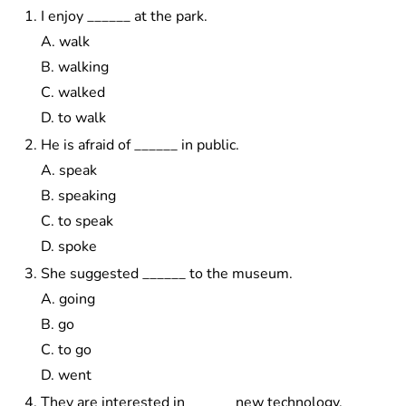
I enjoy ______ at the park.
A. walk
B. walking
C. walked
D. to walk
He is afraid of ______ in public.
A. speak
B. speaking
C. to speak
D. spoke
She suggested ______ to the museum.
A. going
B. go
C. to go
D. went
They are interested in ______ new technology.