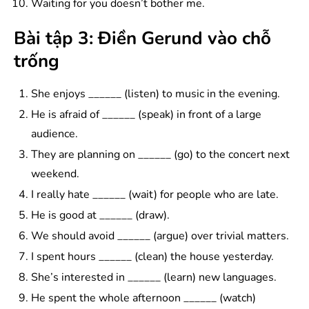
Waiting for you doesn’t bother me.
Bài tập 3: Điền Gerund vào chỗ
trống
She enjoys ______ (listen) to music in the evening.
He is afraid of ______ (speak) in front of a large
audience.
They are planning on ______ (go) to the concert next
weekend.
I really hate ______ (wait) for people who are late.
He is good at ______ (draw).
We should avoid ______ (argue) over trivial matters.
I spent hours ______ (clean) the house yesterday.
She’s interested in ______ (learn) new languages.
He spent the whole afternoon ______ (watch)