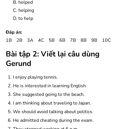
B. helped
C. helping
D. to help
Đáp án:
1B 2B 3A 4C 5B 6B 7B 8B 9B 10C
Bài tập 2: Viết lại câu dùng
Gerund
I enjoy playing tennis.
He is interested in learning English.
She suggested going to the beach.
I am thinking about traveling to Japan.
We should avoid talking about politics.
He admitted cheating during the exam.
They stopped working at 6 p.m.