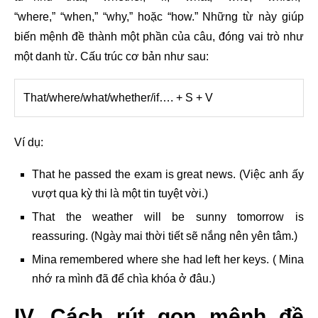
“where,” “when,” “why,” hoặc “how.” Những từ này giúp
biến mệnh đề thành một phần của câu, đóng vai trò như
một danh từ. Cấu trúc cơ bản như sau:
That/where/what/whether/if…. + S + V
Ví dụ:
That he passed the exam is great news. (Việc anh ấy
vượt qua kỳ thi là một tin tuyệt vời.)
That the weather will be sunny tomorrow is
reassuring. (Ngày mai thời tiết sẽ nắng nên yên tâm.)
Mina remembered where she had left her keys. ( Mina
nhớ ra mình đã để chìa khóa ở đâu.)
IV. Cách rút gọn mệnh đề