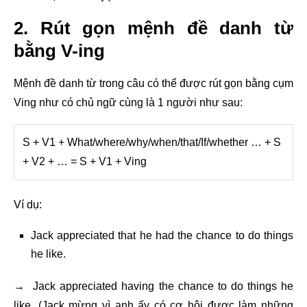
2. Rút gọn mệnh đề danh từ
bằng V-ing
Mệnh đề danh từ trong câu có thể được rút gọn bằng cụm
Ving như có chủ ngữ cùng là 1 người như sau:
S + V1 + What/where/why/when/that/If/whether … + S
+ V2 + … = S + V1 + Ving
Ví dụ:
Jack appreciated that he had the chance to do things
he like.
→ Jack appreciated having the chance to do things he
like. (Jack mừng vì anh ấy có cơ hội được làm những