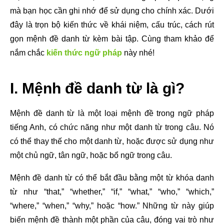
mà bạn học cần ghi nhớ để sử dụng cho chính xác. Dưới
đây là trọn bộ kiến thức về khái niệm, cấu trúc, cách rút
gọn mệnh đề danh từ kèm bài tập. Cùng tham khảo để
nắm chắc
kiến thức ngữ pháp
này nhé!
I. Mệnh đề danh từ là gì?
Mệnh đề danh từ là một loại mệnh đề trong ngữ pháp
tiếng Anh, có chức năng như một danh từ trong câu. Nó
có thể thay thế cho một danh từ, hoặc được sử dụng như
một chủ ngữ, tân ngữ, hoặc bổ ngữ trong câu.
Mệnh đề danh từ có thể bắt đầu bằng một từ khóa danh
từ như “that,” “whether,” “if,” “what,” “who,” “which,”
“where,” “when,” “why,” hoặc “how.” Những từ này giúp
biến mệnh đề thành một phần của câu, đóng vai trò như