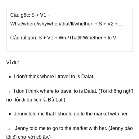
Câu gốc: S + V1 +
What/where/why/when/that/If/whether + S + V2 + …
Câu rút gọn: S + V1 + Wh-/That/If/Whether + to V
Ví dụ:
I don’t think where I travel to is Dalat.
→ I don’t think where to travel to is Dalat. (Tôi không nghĩ
nơi tôi đi du lịch là Đà Lạt.)
Jenny told me that I should go to the market with her.
→ Jenny told me to go to the market with her. (Jenny bảo
tôi đi chợ với cô ấy.)