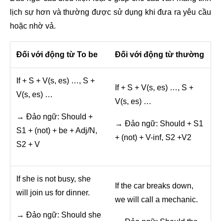
lịch sự hơn và thường được sử dụng khi đưa ra yêu cầu
hoặc nhờ vả.
Đối với động từ To be
Đối với động từ thường
If + S + V(s, es) …, S +
If + S + V(s, es) …, S +
V(s, es) …
V(s, es) …
→ Đảo ngữ: Should +
→ Đảo ngữ: Should + S1
S1 + (not) + be + Adj/N,
+ (not) + V-inf, S2 +V2
S2 + V
If she is not busy, she
If the car breaks down,
will join us for dinner.
we will call a mechanic.
→ Đảo ngữ: Should she