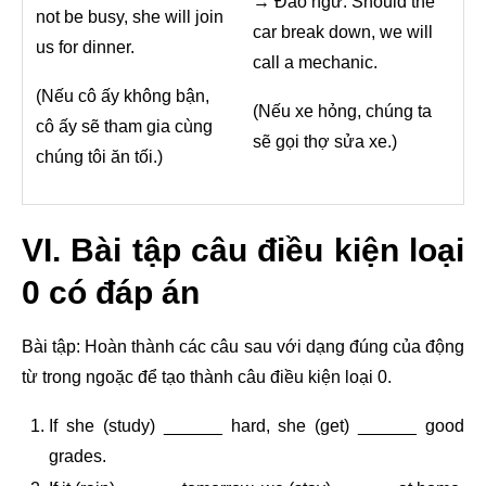
→ Đảo ngữ: Should the
not be busy, she will join
car break down, we will
us for dinner.
call a mechanic.
(Nếu cô ấy không bận,
(Nếu xe hỏng, chúng ta
cô ấy sẽ tham gia cùng
sẽ gọi thợ sửa xe.)
chúng tôi ăn tối.)
VI. Bài tập câu điều kiện loại
0 có đáp án
Bài tập: Hoàn thành các câu sau với dạng đúng của động
từ trong ngoặc để tạo thành câu điều kiện loại 0.
If she (study) ______ hard, she (get) ______ good
grades.