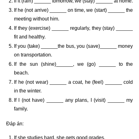
If it (rain) ______ tomorrow, we (stay) ______ at home.
If he (not arrive) ______ on time, we (start) ______ the
meeting without him.
If they (exercise) ______ regularly, they (stay) ______
fit and healthy.
If you (take) ______the bus, you (save)______ money
on transportation.
If the sun (shine)______, we (go) ______ to the
beach.
If he (not wear) ______ a coat, he (feel) ______ cold
in the winter.
If I (not have) ______ any plans, I (visit) ______ my
family.
Đáp án:
If she studies hard, she gets good grades.