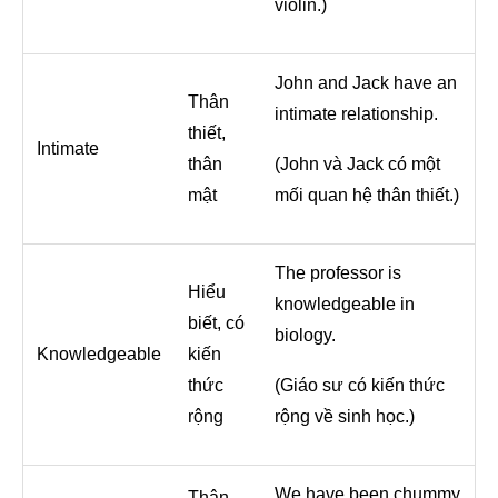
violin.)
John and Jack have an
Thân
intimate relationship.
thiết,
Intimate
thân
(John và Jack có một
mật
mối quan hệ thân thiết.)
The professor is
Hiểu
knowledgeable in
biết, có
biology.
Knowledgeable
kiến
thức
(Giáo sư có kiến thức
rộng
rộng về sinh học.)
We have been chummy
Thân