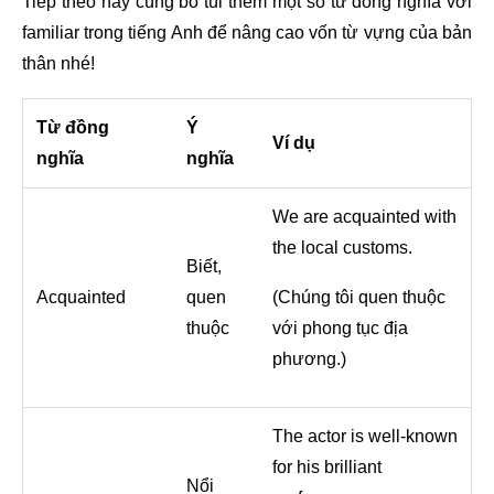
Tiếp theo hãy cùng bỏ túi thêm một số từ đồng nghĩa với
familiar trong tiếng Anh để nâng cao vốn từ vựng của bản
thân nhé!
Từ đồng
Ý
Ví dụ
nghĩa
nghĩa
We are acquainted with
the local customs.
Biết,
Acquainted
quen
(Chúng tôi quen thuộc
thuộc
với phong tục địa
phương.)
The actor is well-known
for his brilliant
Nổi