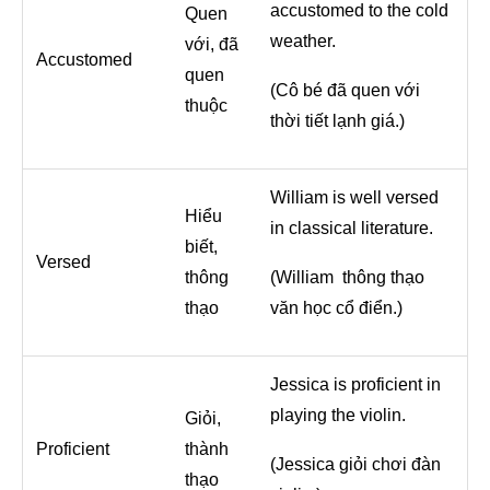
accustomed to the cold
Quen
weather.
với, đã
Accustomed
quen
(Cô bé đã quen với
thuộc
thời tiết lạnh giá.)
William is well versed
Hiểu
in classical literature.
biết,
Versed
thông
(William thông thạo
thạo
văn học cổ điển.)
Jessica is proficient in
playing the violin.
Giỏi,
Proficient
thành
(Jessica giỏi chơi đàn
thạo