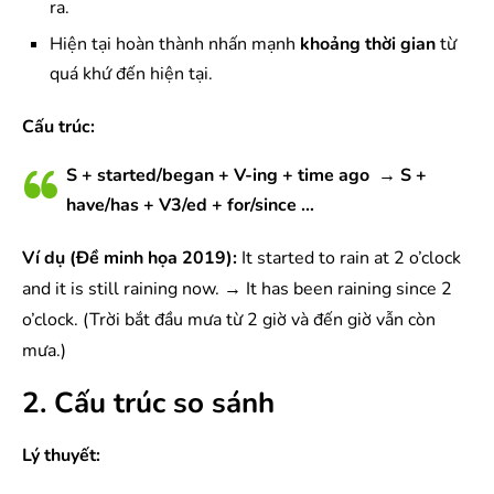
ra.
Hiện tại hoàn thành nhấn mạnh
khoảng thời gian
từ
quá khứ đến hiện tại.
Cấu trúc:
S + started/began + V-ing + time ago → S +
have/has + V3/ed + for/since …
Ví dụ (Đề minh họa 2019):
It started to rain at 2 o’clock
and it is still raining now. → It has been raining since 2
o’clock. (Trời bắt đầu mưa từ 2 giờ và đến giờ vẫn còn
mưa.)
2. Cấu trúc so sánh
Lý thuyết: