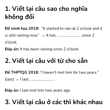
1. Viết lại câu sao cho nghĩa
không đổi
Đề minh họa 2019:
“It started to rain at 2 o’clock and it
is still raining now.” → It has ……………………… since 2
o’clock.
Đáp án:
It has been raining since 2 o’clock.
2. Viết lại câu với từ cho sẵn
Đề THPTQG 2018:
“I haven’t met him for two years.”
(last) → I last ……………………….
Đáp án:
I last met him two years ago.
3. Viết lại câu ở các thì khác nhau