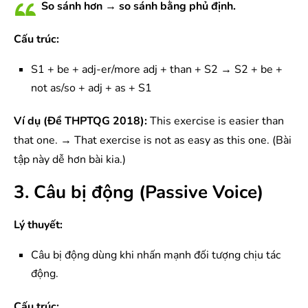
So sánh hơn → so sánh bằng phủ định.
Cấu trúc:
S1 + be + adj-er/more adj + than + S2 → S2 + be +
not as/so + adj + as + S1
Ví dụ (Đề THPTQG 2018):
This exercise is easier than
that one. → That exercise is not as easy as this one. (Bài
tập này dễ hơn bài kia.)
3. Câu bị động (Passive Voice)
Lý thuyết:
Câu bị động dùng khi nhấn mạnh đối tượng chịu tác
động.
Cấu trúc: