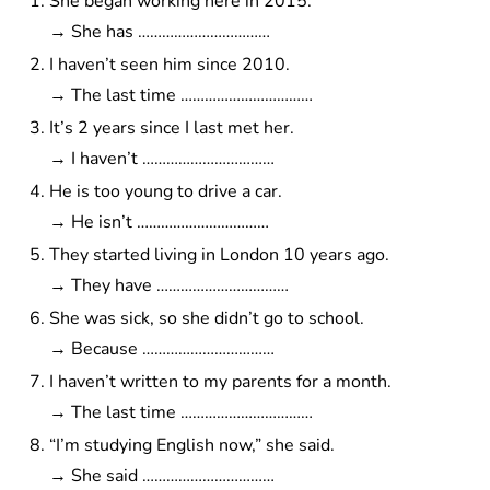
She began working here in 2015.
→ She has ……………………………
I haven’t seen him since 2010.
→ The last time ……………………………
It’s 2 years since I last met her.
→ I haven’t ……………………………
He is too young to drive a car.
→ He isn’t ……………………………
They started living in London 10 years ago.
→ They have ……………………………
She was sick, so she didn’t go to school.
→ Because ……………………………
I haven’t written to my parents for a month.
→ The last time ……………………………
“I’m studying English now,” she said.
→ She said ……………………………