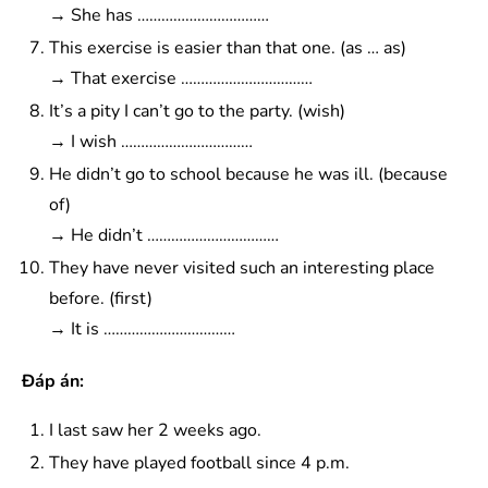
→ She has ……………………………
This exercise is easier than that one. (as … as)
→ That exercise ……………………………
It’s a pity I can’t go to the party. (wish)
→ I wish ……………………………
He didn’t go to school because he was ill. (because
of)
→ He didn’t ……………………………
They have never visited such an interesting place
before. (first)
→ It is ……………………………
Đáp án:
I last saw her 2 weeks ago.
They have played football since 4 p.m.