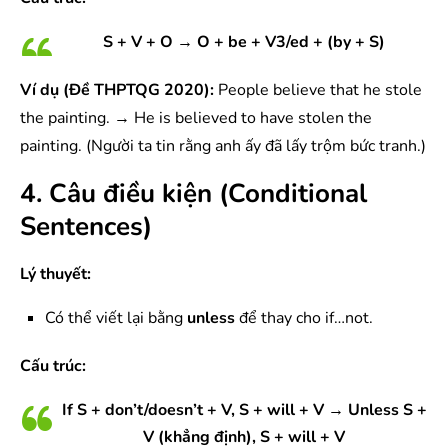
S + V + O → O + be + V3/ed + (by + S)
Ví dụ (Đề THPTQG 2020):
People believe that he stole
the painting. → He is believed to have stolen the
painting. (Người ta tin rằng anh ấy đã lấy trộm bức tranh.)
4. Câu điều kiện (Conditional
Sentences)
Lý thuyết:
Có thể viết lại bằng
unless
để thay cho if…not.
Cấu trúc:
If S + don’t/doesn’t + V, S + will + V → Unless S +
V (khẳng định), S + will + V