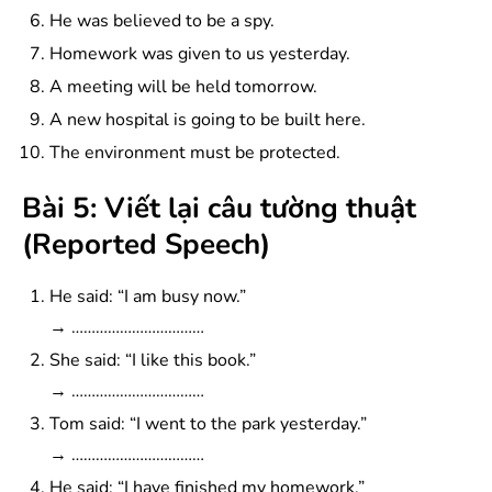
He was believed to be a spy.
Homework was given to us yesterday.
A meeting will be held tomorrow.
A new hospital is going to be built here.
The environment must be protected.
Bài 5: Viết lại câu tường thuật
(Reported Speech)
He said: “I am busy now.”
→ ……………………………
She said: “I like this book.”
→ ……………………………
Tom said: “I went to the park yesterday.”
→ ……………………………
He said: “I have finished my homework.”