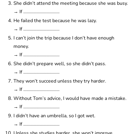
She didn’t attend the meeting because she was busy.
→ If ……………………………
He failed the test because he was lazy.
→ If ……………………………
I can’t join the trip because I don’t have enough
money.
→ If ……………………………
She didn’t prepare well, so she didn’t pass.
→ If ……………………………
They won’t succeed unless they try harder.
→ If ……………………………
Without Tom’s advice, I would have made a mistake.
→ If ……………………………
I didn’t have an umbrella, so I got wet.
→ If ……………………………
Unless she studies harder, she won’t improve.