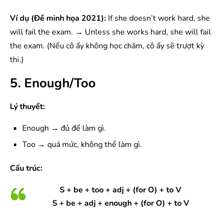
Ví dụ (Đề minh họa 2021):
If she doesn’t work hard, she
will fail the exam. → Unless she works hard, she will fail
the exam. (Nếu cô ấy không học chăm, cô ấy sẽ trượt kỳ
thi.)
5. Enough/Too
Lý thuyết:
Enough → đủ để làm gì.
Too → quá mức, không thể làm gì.
Cấu trúc:
S + be + too + adj + (for O) + to V
S + be + adj + enough + (for O) + to V