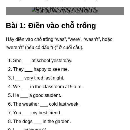
Bài tập Was Were kèm đáp án
Bài 1: Điền vào chỗ trống
Hãy điền vào chỗ trống “was”, “were”, “wasn’t”, hoặc
“weren’t” (nếu có dấu “(-)” ở cuối câu).
She ___ at school yesterday.
They ___ happy to see me.
I ___ very tired last night.
We ___ in the classroom at 9 a.m.
He ___ a good student.
The weather ___ cold last week.
You ___ my best friend.
The dogs ___ in the garden.