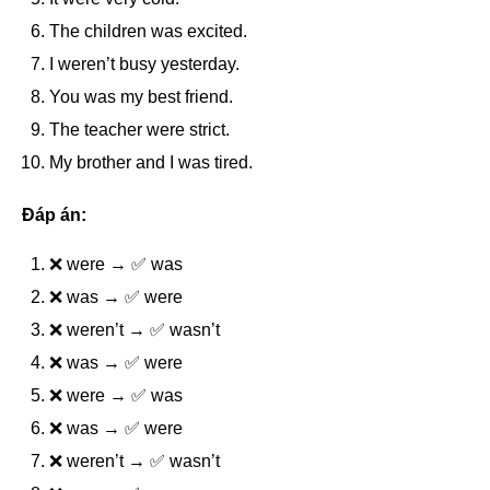
The children was excited.
I weren’t busy yesterday.
You was my best friend.
The teacher were strict.
My brother and I was tired.
Đáp án:
❌ were → ✅ was
❌ was → ✅ were
❌ weren’t → ✅ wasn’t
❌ was → ✅ were
❌ were → ✅ was
❌ was → ✅ were
❌ weren’t → ✅ wasn’t