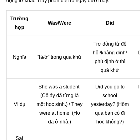
động từ khác. Hãy phân biệt rõ ngay dưới đây:
Trường
Was/Were
Did
hợp
Trợ động từ để
hỏi/khẳng định/
Nghĩa
“là/ở” trong quá khứ
phủ định ở thì
quá khứ
She was a student.
Did you go to
I
(Cô ấy đã từng là
school
Ví dụ
một học sinh.) / They
yesterday? (Hôm
were at home. (Họ
qua bạn có đi
đã ở nhà.)
học không?)
Sai