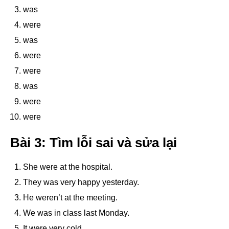
was
were
was
were
were
was
were
were
Bài 3: Tìm lỗi sai và sửa lại
She were at the hospital.
They was very happy yesterday.
He weren’t at the meeting.
We was in class last Monday.
It were very cold.