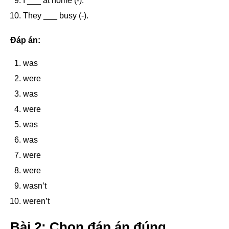
I ___ at home (-).
They ___ busy (-).
Đáp án:
was
were
was
were
was
was
were
were
wasn’t
weren’t
Bài 2: Chọn đáp án đúng