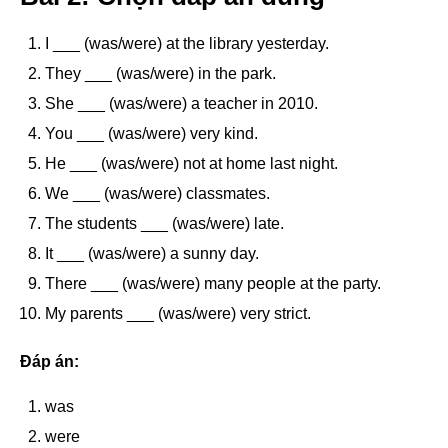
I ___ (was/were) at the library yesterday.
They ___ (was/were) in the park.
She ___ (was/were) a teacher in 2010.
You ___ (was/were) very kind.
He ___ (was/were) not at home last night.
We ___ (was/were) classmates.
The students ___ (was/were) late.
It ___ (was/were) a sunny day.
There ___ (was/were) many people at the party.
My parents ___ (was/were) very strict.
Đáp án:
was
were