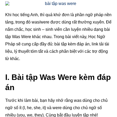
Khi học tiếng Anh, thì quá khứ đơn là phần ngữ pháp nền
tảng, trong đó was/were được dùng rất thường xuyên. Để
nắm chắc, học sinh – sinh viên cần luyện nhiều dạng bài
tập Was Were khác nhau. Trong bài viết này, Học Ngữ
Pháp sẽ cung cấp đầy đủ: bài tập kèm đáp án, link tải tài
liệu, lý thuyết tóm tắt và cách phân biệt với các trợ động
từ khác.
I. Bài tập Was Were kèm đáp
án
Trước khi làm bài, bạn hãy nhớ rằng was dùng cho chủ
ngữ số ít (I, he, she, it) và were dùng cho chủ ngữ số
nhiều (you, we, they). Cùng bắt đầu luyện tập nhé!