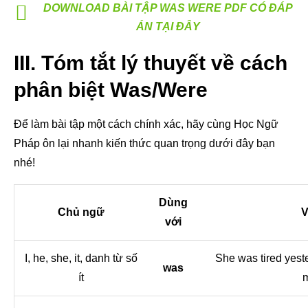
DOWNLOAD BÀI TẬP WAS WERE PDF CÓ ĐÁP
ÁN TẠI ĐÂY
III. Tóm tắt lý thuyết về cách
phân biệt Was/Were
Để làm bài tập một cách chính xác, hãy cùng Học Ngữ
Pháp ôn lại nhanh kiến thức quan trọng dưới đây bạn
nhé!
Dùng
Chủ ngữ
V
với
I, he, she, it, danh từ số
She was tired yest
was
ít
m