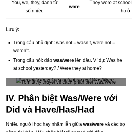
You, we, they, danh từ
They were at school
were
số nhiều
họ ở 
Lưu ý:
Trong câu phủ định: was not = wasn’t, were not =
weren’t.
Trong câu hỏi: đảo
was/were
lên đầu. Ví dụ: Was he
at school yesterday? / Were they at home?
Tóm tắt lý thuyết về cách phân biệt Was/Were
IV. Phân biệt Was/Were với
Did và Have/Has/Had
Nhiều người học hay nhầm lẫn giữa
was/were
và các trợ