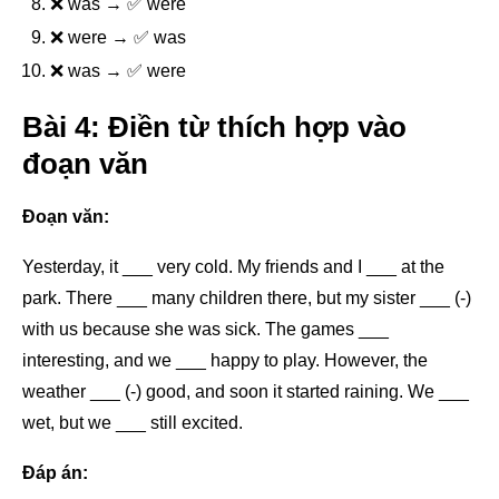
❌ was → ✅ were
❌ were → ✅ was
❌ was → ✅ were
Bài 4: Điền từ thích hợp vào
đoạn văn
Đoạn văn:
Yesterday, it ___ very cold. My friends and I ___ at the
park. There ___ many children there, but my sister ___ (-)
with us because she was sick. The games ___
interesting, and we ___ happy to play. However, the
weather ___ (-) good, and soon it started raining. We ___
wet, but we ___ still excited.
Đáp án: