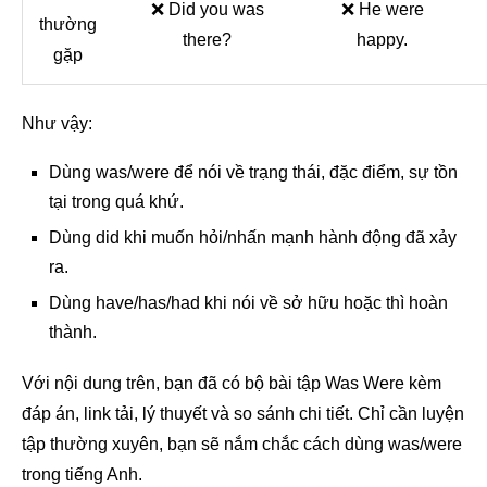
❌ Did you was
❌ He were
thường
there?
happy.
gặp
Như vậy:
Dùng was/were để nói về trạng thái, đặc điểm, sự tồn
tại trong quá khứ.
Dùng did khi muốn hỏi/nhấn mạnh hành động đã xảy
ra.
Dùng have/has/had khi nói về sở hữu hoặc thì hoàn
thành.
Với nội dung trên, bạn đã có bộ bài tập Was Were kèm
đáp án, link tải, lý thuyết và so sánh chi tiết. Chỉ cần luyện
tập thường xuyên, bạn sẽ nắm chắc cách dùng was/were
trong tiếng Anh.