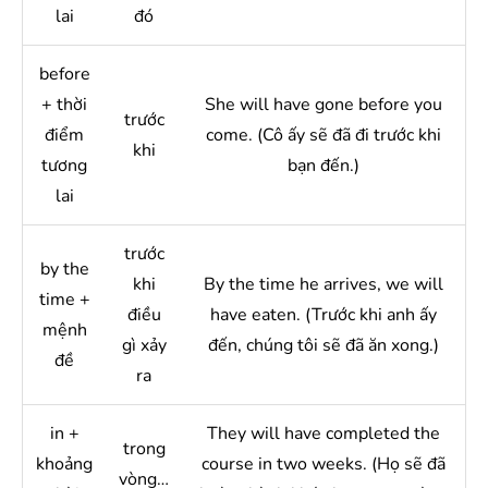
lai
đó
before
+ thời
She will have gone before you
trước
điểm
come. (Cô ấy sẽ đã đi trước khi
khi
tương
bạn đến.)
lai
trước
by the
khi
By the time he arrives, we will
time +
điều
have eaten. (Trước khi anh ấy
mệnh
gì xảy
đến, chúng tôi sẽ đã ăn xong.)
đề
ra
in +
They will have completed the
trong
khoảng
course in two weeks. (Họ sẽ đã
vòng…