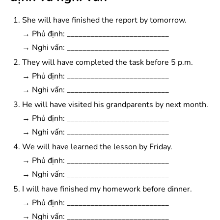
She will have finished the report by tomorrow.
→ Phủ định: __________________________
→ Nghi vấn: __________________________
They will have completed the task before 5 p.m.
→ Phủ định: __________________________
→ Nghi vấn: __________________________
He will have visited his grandparents by next month.
→ Phủ định: __________________________
→ Nghi vấn: __________________________
We will have learned the lesson by Friday.
→ Phủ định: __________________________
→ Nghi vấn: __________________________
I will have finished my homework before dinner.
→ Phủ định: __________________________
→ Nghi vấn: __________________________